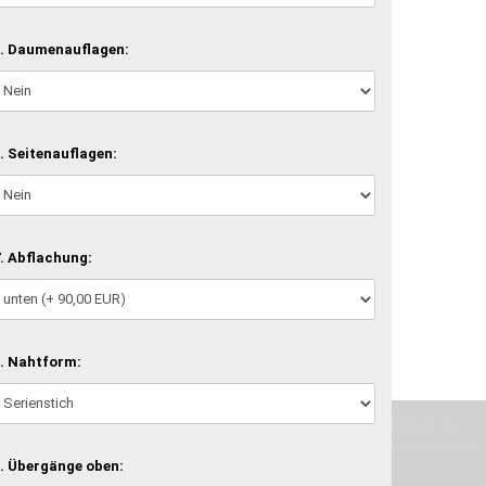
. Daumenauflagen:
. Seitenauflagen:
. Abflachung:
. Nahtform:
machen und Deine Vorstellung in die Tat umzusetzen. Unser Handwerk ist der
verwenden wir hochwertige Materialien und nehmen uns für jeden Arbeitsschritt
. Übergänge oben: