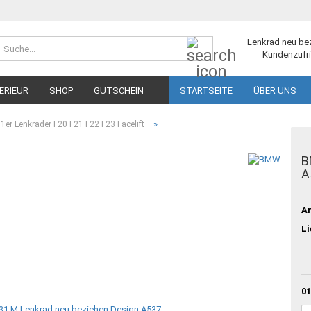
Suche...
Lenkrad neu be
Kundenzufri
ERIEUR
SHOP
GUTSCHEIN
STARTSEITE
ÜBER UNS
»
er Lenkräder F20 F21 F22 F23 Facelift
B
A
Ar
Li
01