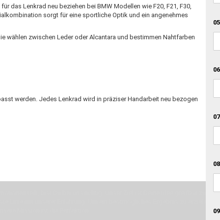
 für das Lenkrad neu beziehen bei BMW Modellen wie F20, F21, F30,
ialkombination sorgt für eine sportliche Optik und ein angenehmes
05
. Sie wählen zwischen Leder oder Alcantara und bestimmen Nahtfarben
06
epasst werden. Jedes Lenkrad wird in präziser Handarbeit neu bezogen
07
08
otionen teilt, bist Du bei uns richtig. Unser Ziel ist Deine Idee greifbar zu 
erste Linie mit unserer Erfahrung. Um ein bestmögliches Ergebnis zu erzielen, 
Unsere Mission ist die Perfektion
09