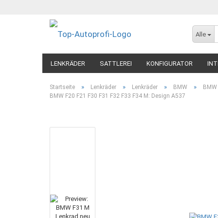
Alle
LENKRÄDER
SATTLEREI
KONFIGURATOR
INT
»
»
»
»
Startseite
Lenkräder
Lenkräder
BMW
BMW 1
BMW F20 F21 F30 F31 F32 F33 F34 M: Design A537