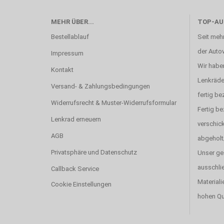
MEHR ÜBER...
TOP-AU
Bestellablauf
Seit mehr
der Autov
Impressum
Wir haben
Kontakt
Lenkräde
Versand- & Zahlungsbedingungen
fertig be
Widerrufsrecht & Muster-Widerrufsformular
Fertig b
Lenkrad erneuern
verschick
AGB
abgeholt
Privatsphäre und Datenschutz
Unser ge
ausschlie
Callback Service
Materiali
Cookie Einstellungen
hohen Qu