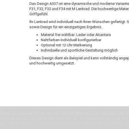
Das Design A537 ist eine dynamische und moderne Variante
F31, F32, F33 und F34 mit M Lenkrad. Die hochwertige Mater
Griffgefühl.
Ihr Lenkrad wird individuell nach Ihren Wünschen gefertigt
sowie Design für ein einzigartiges Ergebnis.
Material frei wählbar: Leder oder Alcantara
Nahtfarben individuell konfigurierbar
Optional mit 12 Uhr Markierung
Individuelle und sportliche Gestaltung möglich
Dieses Design dient als Beispiel und kann vollständig ang
und hochwertig umgesetzt.
Wenn Du jemanden suchst der Deine Individualität und Ideen versteht, Deine Em
Motor für Qualität, die Du bei uns erfahren kannst. Dabei behelfen wir uns in 
Zeit. Wie schon Henry Ford sagte: “die Eile ist der größte Feind der Qualität”. 