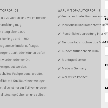
TOPROFI.DE
WARUM TOP-AUTOPROFI..?
✔️ Ausgezeichneter Kundenservice
 als 23 Jahren sind wir im Bereich
10
eredelung tätig.
✔️ Individuelle und kompetente Ber
 stetig über 9.000
✔️ Persönliche bearbeitung Ihrer A
r Rohlinge und 1.500
11
✔️ Nur qualitativ hochwertige Materi
zogene Lenkräder auf Lager.
✔️ Kundenzufriedenheit 100%
ezogene Lenkräder können sofort
t werden oder vor Ort
✔️ Montage Service
12
/eingebaut werden.
✔️ Made in Germany
schultes Fachpersonal arbeitet
✔️ weil wir es können!
ßlich mit Qualitativ hochwertigen
en, dies ist nur ein Teil von unseren
14
alitetsansprüchen an uns selbst.