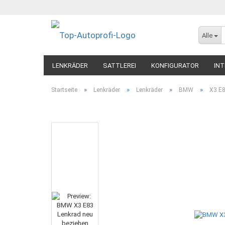
Alle
LENKRÄDER
SATTLEREI
KONFIGURATOR
INT
»
»
»
»
Startseite
Lenkräder
Lenkräder
BMW
X3 E