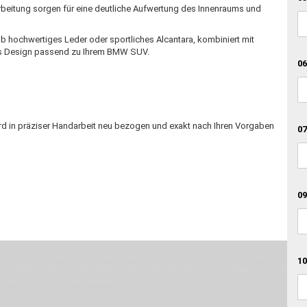
rbeitung sorgen für eine deutliche Aufwertung des Innenraums und
 Ob hochwertiges Leder oder sportliches Alcantara, kombiniert mit
ges Design passend zu Ihrem BMW SUV.
06
rd in präziser Handarbeit neu bezogen und exakt nach Ihren Vorgaben
07
09
otionen teilt, bist Du bei uns richtig. Unser Ziel ist Deine Idee greifbar zu 
10
erste Linie mit unserer Erfahrung. Um ein bestmögliches Ergebnis zu erzielen, 
Unsere Mission ist die Perfektion