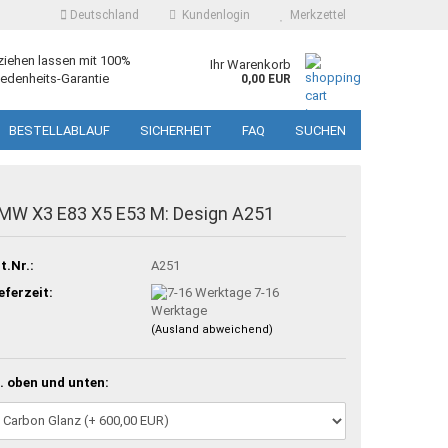
Deutschland
Kundenlogin
Merkzettel
ziehen lassen mit 100%
Ihr Warenkorb
edenheits-Garantie
0,00 EUR
BESTELLABLAUF
SICHERHEIT
FAQ
SUCHEN
MW X3 E83 X5 E53 M: Design A251
t.Nr.:
A251
eferzeit:
7-16
Werktage
(Ausland abweichend)
. oben und unten: