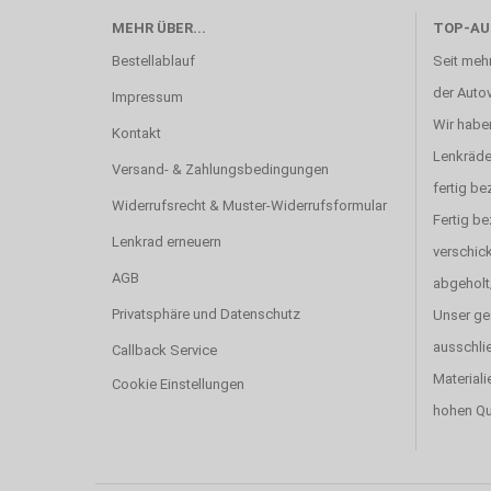
MEHR ÜBER...
TOP-AU
Bestellablauf
Seit mehr
der Autov
Impressum
Wir haben
Kontakt
Lenkräde
Versand- & Zahlungsbedingungen
fertig be
Widerrufsrecht & Muster-Widerrufsformular
Fertig b
Lenkrad erneuern
verschick
AGB
abgeholt
Privatsphäre und Datenschutz
Unser ge
ausschlie
Callback Service
Materiali
Cookie Einstellungen
hohen Qu