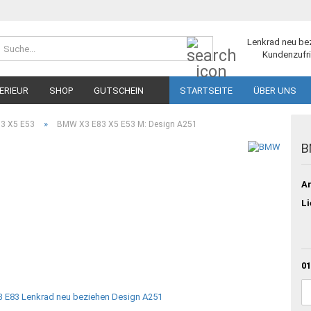
Suche...
Lenkrad neu be
Kundenzufri
ERIEUR
SHOP
GUTSCHEIN
STARTSEITE
ÜBER UNS
»
83 X5 E53
BMW X3 E83 X5 E53 M: Design A251
B
Ar
Li
01