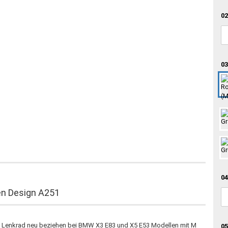
02
03
04
en Design A251
as Lenkrad neu beziehen bei BMW X3 E83 und X5 E53 Modellen mit M
05