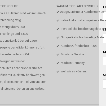
TOPROFI.DE
WARUM TOP-AUTOPROFI..?
11
✔️ Ausgezeichneter Kundenservice
 als 23 Jahren sind wir im Bereich
eredelung tätig.
✔️ Individuelle und kompetente Ber
 stetig über 9.000
✔️ Persönliche bearbeitung Ihrer A
12
r Rohlinge und 1.500
✔️ Nur qualitativ hochwertige Materi
zogene Lenkräder auf Lager.
✔️ Kundenzufriedenheit 100%
ezogene Lenkräder können sofort
14
t werden oder vor Ort
✔️ Montage Service
/eingebaut werden.
✔️ Made in Germany
schultes Fachpersonal arbeitet
✔️ weil wir es können!
AI
ßlich mit Qualitativ hochwertigen
en, dies ist nur ein Teil von unseren
alitetsansprüchen an uns selbst.