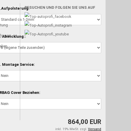
BESUCHEN UND FOLGEN SIE UNS AUF
.Aufpolsterung:
atung
nfragen
. Abwicklung::
alien
. Montage Service:
RBAG Cover Beziehen:
864,00 EUR
inkl. 19% MwSt. zzgl.
Versand