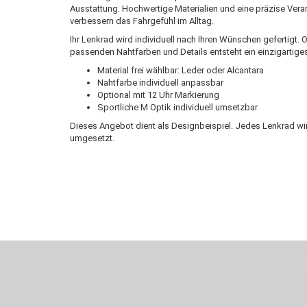
Ausstattung. Hochwertige Materialien und eine präzise Vera
verbessern das Fahrgefühl im Alltag.
Ihr Lenkrad wird individuell nach Ihren Wünschen gefertigt.
passenden Nahtfarben und Details entsteht ein einzigarti
Material frei wählbar: Leder oder Alcantara
Nahtfarbe individuell anpassbar
Optional mit 12 Uhr Markierung
Sportliche M Optik individuell umsetzbar
Dieses Angebot dient als Designbeispiel. Jedes Lenkrad wi
umgesetzt.
Wenn Du jemanden suchst der Deine Individualität und Ideen versteht, Deine Em
Motor für Qualität, die Du bei uns erfahren kannst. Dabei behelfen wir uns in 
Zeit. Wie schon Henry Ford sagte: “die Eile ist der größte Feind der Qualität”. 