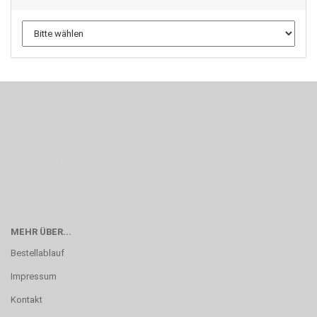
Wenn Du jemanden suchst der Deine Individualität und Ideen versteht, Deine
Emotionen teilt, bist Du bei uns richtig. Unser Ziel ist Deine Idee greifbar zu
machen und Deine Vorstellung in die Tat umzusetzen. Unser Handwerk ist der
Motor für Qualität, die Du bei uns erfahren kannst. Dabei behelfen wir uns in
erste Linie mit unserer Erfahrung. Um ein bestmögliches Ergebnis zu erzielen,
verwenden wir hochwertige Materialien und nehmen uns für jeden
Arbeitsschritt Zeit. Wie schon Henry Ford sagte: “die Eile ist der größte Feind
der Qualität”. Unsere Mission ist die Perfektion
MEHR ÜBER...
Bestellablauf
Impressum
Kontakt