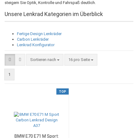
steigern Sie Optik, Kontrolle und Fahrspaß deutlich.
Unsere Lenkrad Kategorien im Überblick
Fertige Design Lenkräder
Carbon Lenkräder
Lenkrad Konfigurator
Sortieren nach
pro Seite
Sortieren nach
16 pro Seite
1
TOP
BMW E70 E71 M Sport: