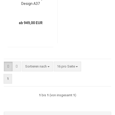
Design A37
ab 949,00 EUR
Sortieren nach
pro Seite
Sortieren nach
16 pro Seite
1
1
bis
1
(von insgesamt
1
)