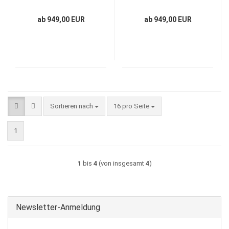
ab 949,00 EUR
ab 949,00 EUR
Sortieren nach
pro Seite
Sortieren nach
16 pro Seite
1
1
bis
4
(von insgesamt
4
)
Newsletter-Anmeldung