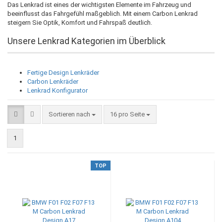
Das Lenkrad ist eines der wichtigsten Elemente im Fahrzeug und
beeinflusst das Fahrgefühl maßgeblich. Mit einem Carbon Lenkrad
steigern Sie Optik, Komfort und Fahrspaß deutlich.
Unsere Lenkrad Kategorien im Überblick
Fertige Design Lenkräder
Carbon Lenkräder
Lenkrad Konfigurator
Sortieren nach
pro Seite
Sortieren nach
16 pro Seite
1
TOP