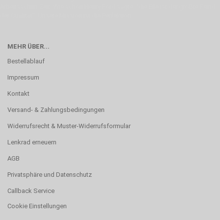
Arbeitsschritt Zeit. Wie schon Henry Ford sagte: “die Eile ist der größte Feind
der Qualität”. Unsere Mission ist die Perfektion
MEHR ÜBER...
Bestellablauf
Impressum
Kontakt
Versand- & Zahlungsbedingungen
Widerrufsrecht & Muster-Widerrufsformular
Lenkrad erneuern
AGB
Privatsphäre und Datenschutz
Callback Service
Cookie Einstellungen