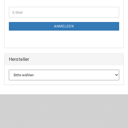
WEITER
E-
ZUR
Mail
NEWSLETTER-
ANMELDUNG
ANMELDEN
Hersteller
Wenn Du jemanden suchst der Deine Individualität und Ideen versteht, Deine
Emotionen teilt, bist Du bei uns richtig. Unser Ziel ist Deine Idee greifbar zu
machen und Deine Vorstellung in die Tat umzusetzen. Unser Handwerk ist der
Motor für Qualität, die Du bei uns erfahren kannst. Dabei behelfen wir uns in
erste Linie mit unserer Erfahrung. Um ein bestmögliches Ergebnis zu erzielen,
verwenden wir hochwertige Materialien und nehmen uns für jeden