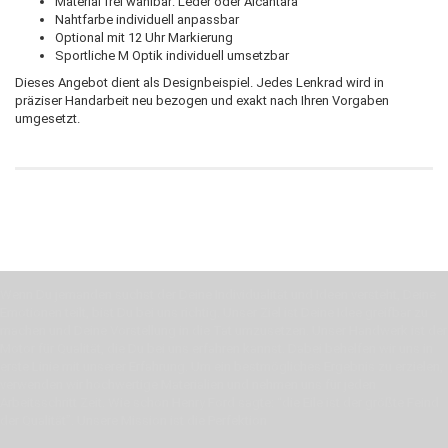
Material frei wählbar: Leder oder Alcantara
Nahtfarbe individuell anpassbar
Optional mit 12 Uhr Markierung
Sportliche M Optik individuell umsetzbar
Dieses Angebot dient als Designbeispiel. Jedes Lenkrad wird in
präziser Handarbeit neu bezogen und exakt nach Ihren Vorgaben
umgesetzt.
Wenn Du jemanden suchst der Deine Individualität und Ideen versteht, Deine
Emotionen teilt, bist Du bei uns richtig. Unser Ziel ist Deine Idee greifbar zu
machen und Deine Vorstellung in die Tat umzusetzen. Unser Handwerk ist der
Motor für Qualität, die Du bei uns erfahren kannst. Dabei behelfen wir uns in
erste Linie mit unserer Erfahrung. Um ein bestmögliches Ergebnis zu erzielen,
verwenden wir hochwertige Materialien und nehmen uns für jeden
Arbeitsschritt Zeit. Wie schon Henry Ford sagte: “die Eile ist der größte Feind
der Qualität”. Unsere Mission ist die Perfektion