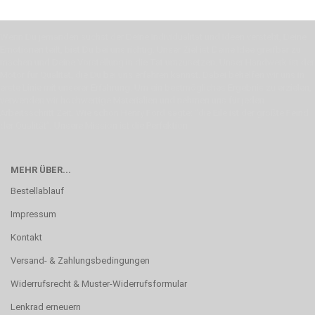
Wenn Du jemanden suchst der Deine Individualität und Ideen versteht, Deine
Emotionen teilt, bist Du bei uns richtig. Unser Ziel ist Deine Idee greifbar zu
machen und Deine Vorstellung in die Tat umzusetzen. Unser Handwerk ist der
Motor für Qualität, die Du bei uns erfahren kannst. Dabei behelfen wir uns in
erste Linie mit unserer Erfahrung. Um ein bestmögliches Ergebnis zu erzielen,
verwenden wir hochwertige Materialien und nehmen uns für jeden
Arbeitsschritt Zeit. Wie schon Henry Ford sagte: “die Eile ist der größte Feind
der Qualität”. Unsere Mission ist die Perfektion
MEHR ÜBER...
Bestellablauf
Impressum
Kontakt
Versand- & Zahlungsbedingungen
Widerrufsrecht & Muster-Widerrufsformular
Lenkrad erneuern