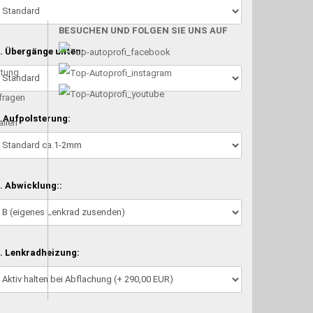
BESUCHEN UND FOLGEN SIE UNS AUF
. Übergänge unten:
atung
nfragen
.Aufpolsterung:
alien
. Abwicklung::
. Lenkradheizung: