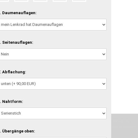
. Daumenauflagen:
. Seitenauflagen:
. Abflachung:
. Nahtform:
machen und Deine Vorstellung in die Tat umzusetzen. Unser Handwerk ist der
verwenden wir hochwertige Materialien und nehmen uns für jeden Arbeitsschritt
. Übergänge oben: