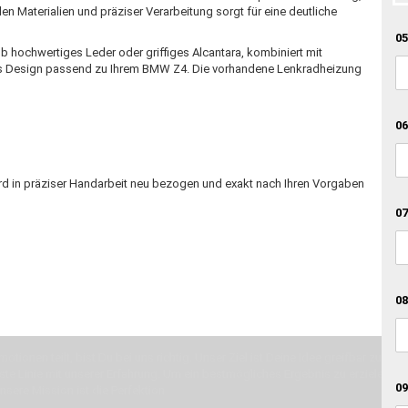
 Materialien und präziser Verarbeitung sorgt für eine deutliche
05
Ob hochwertiges Leder oder griffiges Alcantara, kombiniert mit
ges Design passend zu Ihrem BMW Z4. Die vorhandene Lenkradheizung
06
rd in präziser Handarbeit neu bezogen und exakt nach Ihren Vorgaben
07
08
otionen teilt, bist Du bei uns richtig. Unser Ziel ist Deine Idee greifbar zu 
erste Linie mit unserer Erfahrung. Um ein bestmögliches Ergebnis zu erzielen, 
09
Unsere Mission ist die Perfektion