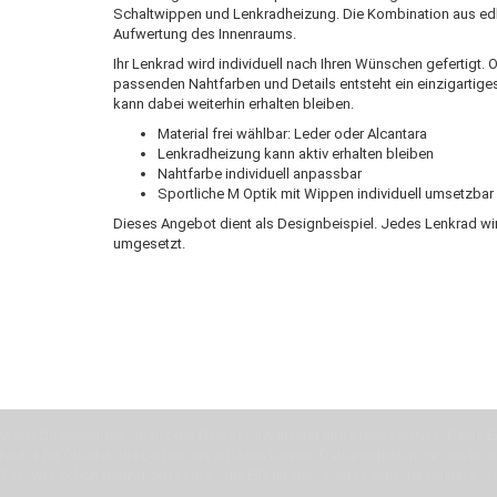
Schaltwippen und Lenkradheizung. Die Kombination aus edlen
Aufwertung des Innenraums.
Ihr Lenkrad wird individuell nach Ihren Wünschen gefertigt. 
passenden Nahtfarben und Details entsteht ein einzigarti
kann dabei weiterhin erhalten bleiben.
Material frei wählbar: Leder oder Alcantara
Lenkradheizung kann aktiv erhalten bleiben
Nahtfarbe individuell anpassbar
Sportliche M Optik mit Wippen individuell umsetzbar
Dieses Angebot dient als Designbeispiel. Jedes Lenkrad wi
umgesetzt.
Wenn Du jemanden suchst der Deine Individualität und Ideen versteht, Deine Em
Motor für Qualität, die Du bei uns erfahren kannst. Dabei behelfen wir uns in 
Zeit. Wie schon Henry Ford sagte: “die Eile ist der größte Feind der Qualität”. 