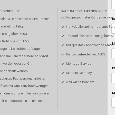
TOPROFI.DE
WARUM TOP-AUTOPROFI..?
✔️ Ausgezeichneter Kundenservice
10
 als 23 Jahren sind wir im Bereich
eredelung tätig.
✔️ Individuelle und kompetente Ber
 stetig über 9.000
✔️ Persönliche bearbeitung Ihrer A
r Rohlinge und 1.500
11
✔️ Nur qualitativ hochwertige Materi
zogene Lenkräder auf Lager.
✔️ Kundenzufriedenheit 100%
ezogene Lenkräder können sofort
t werden oder vor Ort
✔️ Montage Service
12
/eingebaut werden.
✔️ Made in Germany
schultes Fachpersonal arbeitet
✔️ weil wir es können!
ßlich mit Qualitativ hochwertigen
13
en, dies ist nur ein Teil von unseren
alitetsansprüchen an uns selbst.