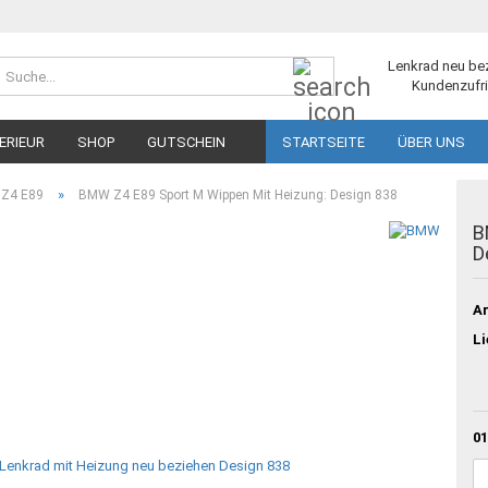
Suche...
Lenkrad neu be
Kundenzufri
ERIEUR
SHOP
GUTSCHEIN
STARTSEITE
ÜBER UNS
»
Z4 E89
BMW Z4 E89 Sport M Wippen Mit Heizung: Design 838
B
D
Ar
Li
01