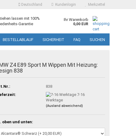
Deutschland
Kundenlogin
Merkzettel
ziehen lassen mit 100%
Ihr Warenkorb
edenheits-Garantie
0,00 EUR
BESTELLABLAUF
SICHERHEIT
FAQ
SUCHEN
MW Z4 E89 Sport M Wippen Mit Heizung:
esign 838
t.Nr.:
838
eferzeit:
7-16
Werktage
(Ausland abweichend)
. oben und unten: