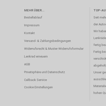
MEHR ÜBER...
TOP-AU
Bestellablauf
Seit mehr
der Autov
Impressum
Wir haben
Kontakt
Lenkräde
Versand- & Zahlungsbedingungen
fertig be
Widerrufsrecht & Muster-Widerrufsformular
Fertig b
Lenkrad erneuern
verschick
AGB
abgeholt
Privatsphäre und Datenschutz
Unser ge
ausschlie
Callback Service
Materiali
Cookie Einstellungen
hohen Qu