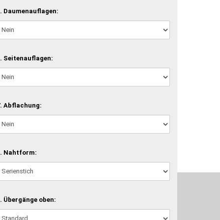
. Daumenauflagen:
. Seitenauflagen:
. Abflachung:
. Nahtform:
machen und Deine Vorstellung in die Tat umzusetzen. Unser Handwerk ist der
verwenden wir hochwertige Materialien und nehmen uns für jeden Arbeitsschritt
. Übergänge oben: