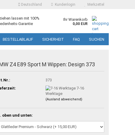
Deutschland
Kundenlogin
Merkzettel
ziehen lassen mit 100%
Ihr Warenkorb
edenheits-Garantie
0,00 EUR
BESTELLABLAUF
SICHERHEIT
FAQ
SUCHEN
MW Z4 E89 Sport M Wippen: Design 373
t.Nr.:
373
eferzeit:
7-16
Werktage
(Ausland abweichend)
. oben und unten: