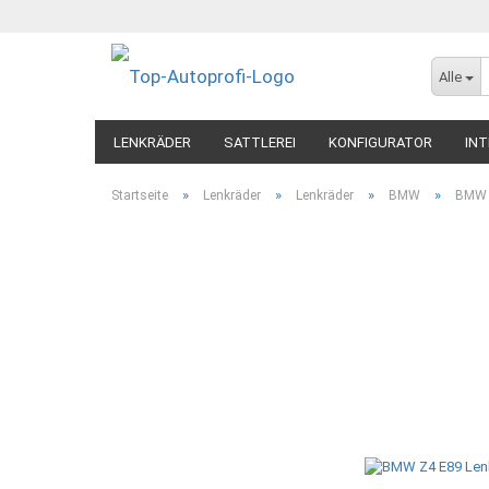
Alle
LENKRÄDER
SATTLEREI
KONFIGURATOR
INT
»
»
»
»
Startseite
Lenkräder
Lenkräder
BMW
BMW 