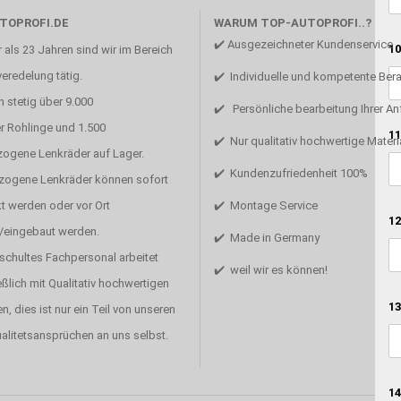
TOPROFI.DE
WARUM TOP-AUTOPROFI..?
✔️ Ausgezeichneter Kundenservice
10
 als 23 Jahren sind wir im Bereich
eredelung tätig.
✔️ Individuelle und kompetente Ber
 stetig über 9.000
✔️ Persönliche bearbeitung Ihrer A
r Rohlinge und 1.500
11
✔️ Nur qualitativ hochwertige Materi
zogene Lenkräder auf Lager.
✔️ Kundenzufriedenheit 100%
ezogene Lenkräder können sofort
t werden oder vor Ort
✔️ Montage Service
12
/eingebaut werden.
✔️ Made in Germany
schultes Fachpersonal arbeitet
✔️ weil wir es können!
ßlich mit Qualitativ hochwertigen
13
en, dies ist nur ein Teil von unseren
alitetsansprüchen an uns selbst.
14