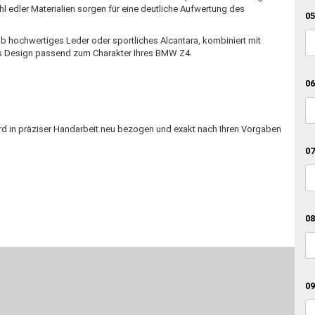
 edler Materialien sorgen für eine deutliche Aufwertung des
05
 Ob hochwertiges Leder oder sportliches Alcantara, kombiniert mit
es Design passend zum Charakter Ihres BMW Z4.
06
rd in präziser Handarbeit neu bezogen und exakt nach Ihren Vorgaben
07
08
otionen teilt, bist Du bei uns richtig. Unser Ziel ist Deine Idee greifbar zu 
erste Linie mit unserer Erfahrung. Um ein bestmögliches Ergebnis zu erzielen, 
09
Unsere Mission ist die Perfektion