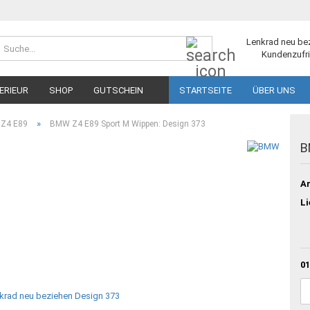
Suche...
Lenkrad neu be
Kundenzufri
ERIEUR
SHOP
GUTSCHEIN
STARTSEITE
ÜBER UNS
»
Z4 E89
BMW Z4 E89 Sport M Wippen: Design 373
B
Ar
Li
01