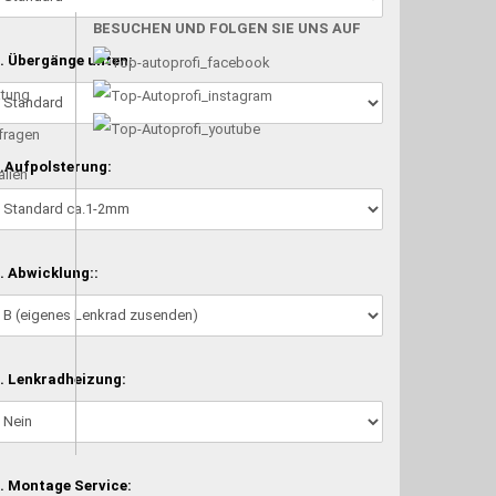
BESUCHEN UND FOLGEN SIE UNS AUF
. Übergänge unten:
atung
nfragen
.Aufpolsterung:
alien
. Abwicklung::
. Lenkradheizung:
. Montage Service: