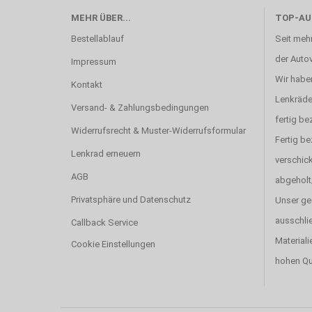
MEHR ÜBER...
TOP-AU
Bestellablauf
Seit mehr
der Autov
Impressum
Wir haben
Kontakt
Lenkräde
Versand- & Zahlungsbedingungen
fertig be
Widerrufsrecht & Muster-Widerrufsformular
Fertig b
Lenkrad erneuern
verschick
AGB
abgeholt
Privatsphäre und Datenschutz
Unser ge
ausschlie
Callback Service
Materiali
Cookie Einstellungen
hohen Qu