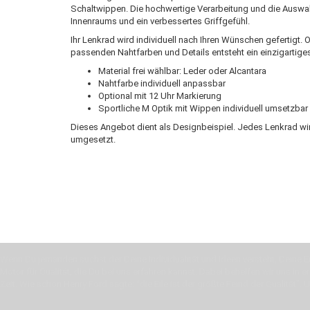
Schaltwippen. Die hochwertige Verarbeitung und die Auswahl
Innenraums und ein verbessertes Griffgefühl.
Ihr Lenkrad wird individuell nach Ihren Wünschen gefertigt.
passenden Nahtfarben und Details entsteht ein einzigartig
Material frei wählbar: Leder oder Alcantara
Nahtfarbe individuell anpassbar
Optional mit 12 Uhr Markierung
Sportliche M Optik mit Wippen individuell umsetzbar
Dieses Angebot dient als Designbeispiel. Jedes Lenkrad wi
umgesetzt.
Wenn Du jemanden suchst der Deine Individualität und Ideen versteht, Deine Em
Motor für Qualität, die Du bei uns erfahren kannst. Dabei behelfen wir uns in 
Zeit. Wie schon Henry Ford sagte: “die Eile ist der größte Feind der Qualität”. 