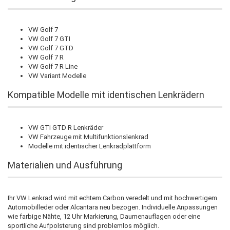
VW Golf 7
VW Golf 7 GTI
VW Golf 7 GTD
VW Golf 7 R
VW Golf 7 R Line
VW Variant Modelle
Kompatible Modelle mit identischen Lenkrädern
VW GTI GTD R Lenkräder
VW Fahrzeuge mit Multifunktionslenkrad
Modelle mit identischer Lenkradplattform
Materialien und Ausführung
Ihr VW Lenkrad wird mit echtem Carbon veredelt und mit hochwertigem
Automobilleder oder Alcantara neu bezogen. Individuelle Anpassungen
wie farbige Nähte, 12 Uhr Markierung, Daumenauflagen oder eine
sportliche Aufpolsterung sind problemlos möglich.