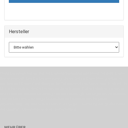
Hersteller
Wenn Du jemanden suchst der Deine Individualität und Ideen versteht, Deine
Emotionen teilt, bist Du bei uns richtig. Unser Ziel ist Deine Idee greifbar zu
machen und Deine Vorstellung in die Tat umzusetzen. Unser Handwerk ist der
Motor für Qualität, die Du bei uns erfahren kannst. Dabei behelfen wir uns in
erste Linie mit unserer Erfahrung. Um ein bestmögliches Ergebnis zu erzielen,
verwenden wir hochwertige Materialien und nehmen uns für jeden
Arbeitsschritt Zeit. Wie schon Henry Ford sagte: “die Eile ist der größte Feind
der Qualität”. Unsere Mission ist die Perfektion
MEHR ÜBER...