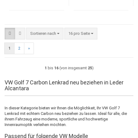
Sortieren nach
pro Seite
Sortieren nach
16 pro Seite
1
2
»
1
bis
16
(von insgesamt
25
)
VW Golf 7 Carbon Lenkrad neu beziehen in Leder
Alcantara
In dieser Kategorie bieten wir Ihnen die Möglichkeit, Ihr VW Golf 7
Lenkrad mit echtem Carbon neu beziehen zu lassen. Ideal für alle, die
ihrem Fahrzeug eine moderne, sportliche und hochwertige
Innenraumoptik verleihen möchten.
Passend für folgende VW Modelle