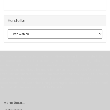
Hersteller
Wenn Du jemanden suchst der Deine Individualität und Ideen versteht, Deine
Emotionen teilt, bist Du bei uns richtig. Unser Ziel ist Deine Idee greifbar zu
machen und Deine Vorstellung in die Tat umzusetzen. Unser Handwerk ist der
Motor für Qualität, die Du bei uns erfahren kannst. Dabei behelfen wir uns in
erste Linie mit unserer Erfahrung. Um ein bestmögliches Ergebnis zu erzielen,
verwenden wir hochwertige Materialien und nehmen uns für jeden
Arbeitsschritt Zeit. Wie schon Henry Ford sagte: “die Eile ist der größte Feind
der Qualität”. Unsere Mission ist die Perfektion
MEHR ÜBER...