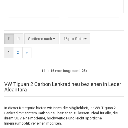
Sortieren nach
pro Seite
Sortieren nach
16 pro Seite
1
2
»
1
bis
16
(von insgesamt
25
)
VW Tiguan 2 Carbon Lenkrad neu beziehen in Leder
Alcantara
In dieser Kategorie bieten wir Ihnen die Möglichkeit, Ihr VW Tiguan 2
Lenkrad mit echtem Carbon neu beziehen zu lassen. Ideal für alle, die
ihrem SUV eine moderne, hochwertige und leicht sportliche
Innenraumoptik verleihen möchten.