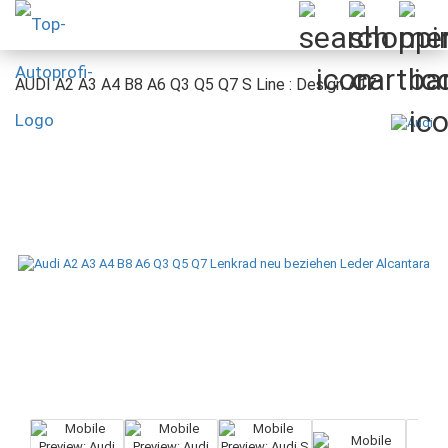
AUDI A2 A3 A4 B8 A6 Q3 Q5 Q7 S Line : Design A171