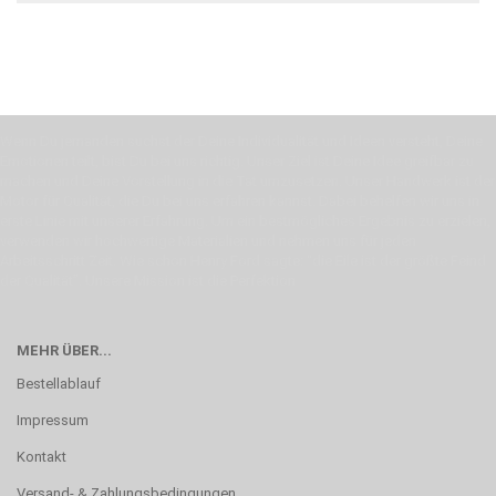
Wenn Du jemanden suchst der Deine Individualität und Ideen versteht, Deine
Emotionen teilt, bist Du bei uns richtig. Unser Ziel ist Deine Idee greifbar zu
machen und Deine Vorstellung in die Tat umzusetzen. Unser Handwerk ist der
Motor für Qualität, die Du bei uns erfahren kannst. Dabei behelfen wir uns in
erste Linie mit unserer Erfahrung. Um ein bestmögliches Ergebnis zu erzielen,
verwenden wir hochwertige Materialien und nehmen uns für jeden
Arbeitsschritt Zeit. Wie schon Henry Ford sagte: “die Eile ist der größte Feind
der Qualität”. Unsere Mission ist die Perfektion
MEHR ÜBER...
Bestellablauf
Impressum
Kontakt
Versand- & Zahlungsbedingungen