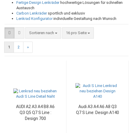
Fertige Design Lenkräder
hochwertige Lösungen für schnellen
Austausch
Carbon Lenkräder
sportlich und exklusiv
Lenkrad Konfigurator
individuelle Gestaltung nach Wunsch
Sortieren nach
pro Seite
Sortieren nach
16 pro Seite
1
2
»
AUDI A2 A3 A4 B8 A6
Audi A3 A4 A6 A8 Q3
Q3 Q5 Q7 S Line :
Q7 S Line: Design A140
Design 700