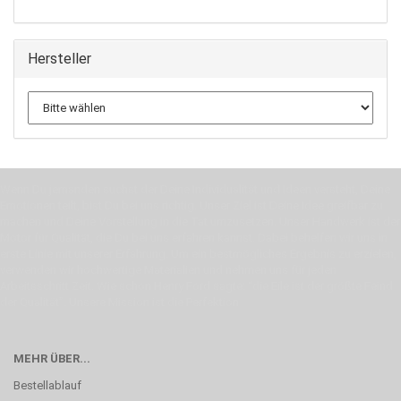
Hersteller
Wenn Du jemanden suchst der Deine Individualität und Ideen versteht, Deine
Emotionen teilt, bist Du bei uns richtig. Unser Ziel ist Deine Idee greifbar zu
machen und Deine Vorstellung in die Tat umzusetzen. Unser Handwerk ist der
Motor für Qualität, die Du bei uns erfahren kannst. Dabei behelfen wir uns in
erste Linie mit unserer Erfahrung. Um ein bestmögliches Ergebnis zu erzielen,
verwenden wir hochwertige Materialien und nehmen uns für jeden
Arbeitsschritt Zeit. Wie schon Henry Ford sagte: “die Eile ist der größte Feind
der Qualität”. Unsere Mission ist die Perfektion
MEHR ÜBER...
Bestellablauf