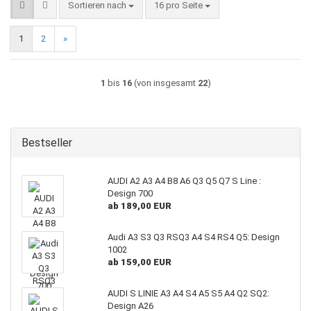
Sortieren nach
pro Seite
Sortieren nach
16 pro Seite
1
2
»
1
bis
16
(von insgesamt
22
)
Bestseller
AUDI A2 A3 A4 B8 A6 Q3 Q5 Q7 S Line :
Design 700
ab 189,00 EUR
Audi A3 S3 Q3 RSQ3 A4 S4 RS4 Q5: Design
1002
ab 159,00 EUR
AUDI S LINIE A3 A4 S4 A5 S5 A4 Q2 SQ2:
Design A26