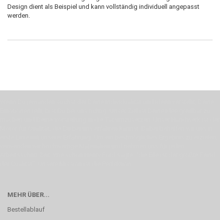
Design dient als Beispiel und kann vollständig individuell angepasst
werden.
Wenn Du jemanden suchst der Deine Individualität und Ideen versteht, Deine
Emotionen teilt, bist Du bei uns richtig. Unser Ziel ist Deine Idee greifbar zu
machen und Deine Vorstellung in die Tat umzusetzen. Unser Handwerk ist der
Motor für Qualität, die Du bei uns erfahren kannst. Dabei behelfen wir uns in
erste Linie mit unserer Erfahrung. Um ein bestmögliches Ergebnis zu erzielen,
verwenden wir hochwertige Materialien und nehmen uns für jeden
Arbeitsschritt Zeit. Wie schon Henry Ford sagte: “die Eile ist der größte Feind
der Qualität”. Unsere Mission ist die Perfektion
MEHR ÜBER...
Bestellablauf