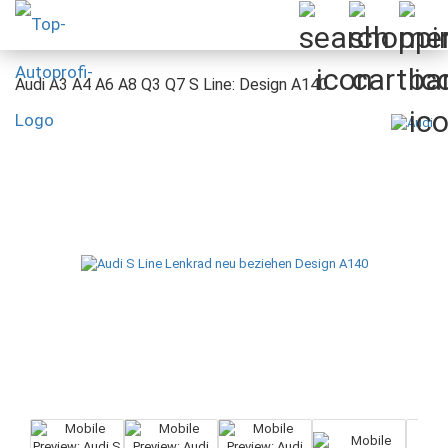
Audi A3 A4 A6 A8 Q3 Q7 S Line: Design A140