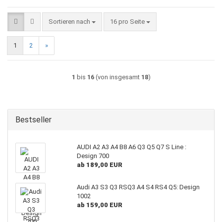
Sortieren nach
pro Seite
Sortieren nach
16 pro Seite
1
2
»
1
bis
16
(von insgesamt
18
)
Bestseller
AUDI A2 A3 A4 B8 A6 Q3 Q5 Q7 S Line :
Design 700
ab 189,00 EUR
Audi A3 S3 Q3 RSQ3 A4 S4 RS4 Q5: Design
1002
ab 159,00 EUR