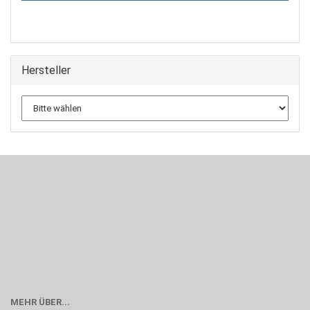
Hersteller
Wenn Du jemanden suchst der Deine Individualität und Ideen versteht, Deine
Emotionen teilt, bist Du bei uns richtig. Unser Ziel ist Deine Idee greifbar zu
machen und Deine Vorstellung in die Tat umzusetzen. Unser Handwerk ist der
Motor für Qualität, die Du bei uns erfahren kannst. Dabei behelfen wir uns in
erste Linie mit unserer Erfahrung. Um ein bestmögliches Ergebnis zu erzielen,
verwenden wir hochwertige Materialien und nehmen uns für jeden
Arbeitsschritt Zeit. Wie schon Henry Ford sagte: “die Eile ist der größte Feind
der Qualität”. Unsere Mission ist die Perfektion
MEHR ÜBER...