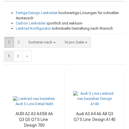
Fertige Design Lenkräder
hochwertige Lösungen für schnellen
Austausch
Carbon Lenkräder
sportlich und exklusiv
Lenkrad Konfigurator
individuelle Gestaltung nach Wunsch
Sortieren nach
pro Seite
Sortieren nach
16 pro Seite
1
2
»
AUDI A2 A3 A4 B8 A6
Audi A3 A4 A6 A8 Q3
Q3 Q5 Q7 S Line :
Q7 S Line: Design A140
Design 700