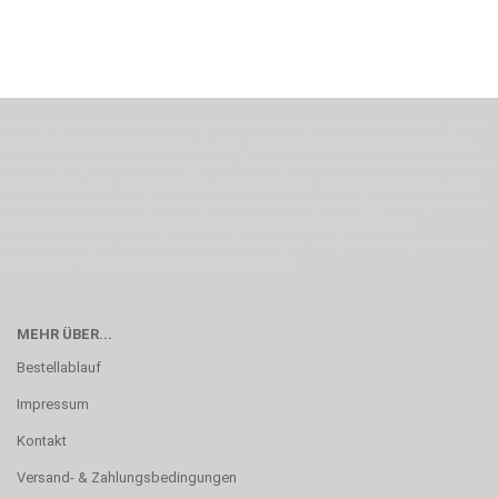
Wenn Du jemanden suchst der Deine Individualität und Ideen versteht, Deine
Emotionen teilt, bist Du bei uns richtig. Unser Ziel ist Deine Idee greifbar zu
machen und Deine Vorstellung in die Tat umzusetzen. Unser Handwerk ist der
Motor für Qualität, die Du bei uns erfahren kannst. Dabei behelfen wir uns in
erste Linie mit unserer Erfahrung. Um ein bestmögliches Ergebnis zu erzielen,
verwenden wir hochwertige Materialien und nehmen uns für jeden
Arbeitsschritt Zeit. Wie schon Henry Ford sagte: “die Eile ist der größte Feind
der Qualität”. Unsere Mission ist die Perfektion
MEHR ÜBER...
Bestellablauf
Impressum
Kontakt
Versand- & Zahlungsbedingungen