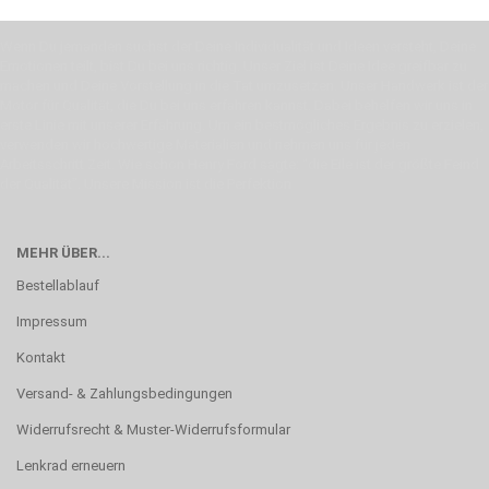
Wenn Du jemanden suchst der Deine Individualität und Ideen versteht, Deine
Emotionen teilt, bist Du bei uns richtig. Unser Ziel ist Deine Idee greifbar zu
machen und Deine Vorstellung in die Tat umzusetzen. Unser Handwerk ist der
Motor für Qualität, die Du bei uns erfahren kannst. Dabei behelfen wir uns in
erste Linie mit unserer Erfahrung. Um ein bestmögliches Ergebnis zu erzielen,
verwenden wir hochwertige Materialien und nehmen uns für jeden
Arbeitsschritt Zeit. Wie schon Henry Ford sagte: “die Eile ist der größte Feind
der Qualität”. Unsere Mission ist die Perfektion
MEHR ÜBER...
Bestellablauf
Impressum
Kontakt
Versand- & Zahlungsbedingungen
Widerrufsrecht & Muster-Widerrufsformular
Lenkrad erneuern