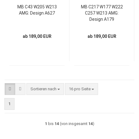
MB C43 W205 W213
MB C217 W177 W222
AMG: Design A627
C257 W213 AMG:
Design A179
ab 189,00 EUR
ab 189,00 EUR
Sortieren nach
pro Seite
Sortieren nach
16 pro Seite
1
1
bis
14
(von insgesamt
14
)