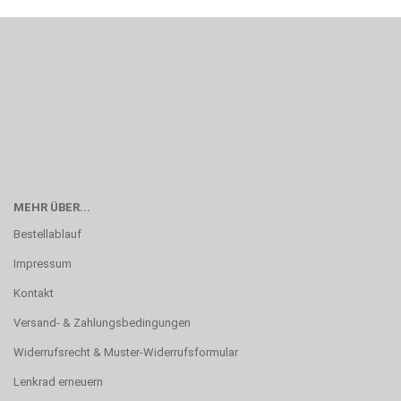
Wenn Du jemanden suchst der Deine Individualität und Ideen versteht, Deine
Emotionen teilt, bist Du bei uns richtig. Unser Ziel ist Deine Idee greifbar zu
machen und Deine Vorstellung in die Tat umzusetzen. Unser Handwerk ist der
Motor für Qualität, die Du bei uns erfahren kannst. Dabei behelfen wir uns in
erste Linie mit unserer Erfahrung. Um ein bestmögliches Ergebnis zu erzielen,
verwenden wir hochwertige Materialien und nehmen uns für jeden
Arbeitsschritt Zeit. Wie schon Henry Ford sagte: “die Eile ist der größte Feind
der Qualität”. Unsere Mission ist die Perfektion
MEHR ÜBER...
Bestellablauf
Impressum
Kontakt
Versand- & Zahlungsbedingungen
Widerrufsrecht & Muster-Widerrufsformular
Lenkrad erneuern