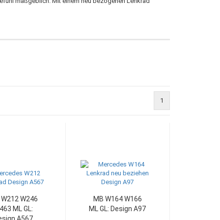
rgefühl maßgeblich. Mit einem neu bezogenen Lenkrad
1
 W212 W246
MB W164 W166
463 ML GL:
ML GL: Design A97
esign A567