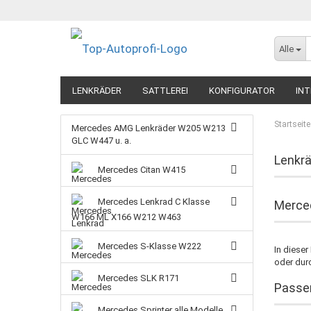
Alle
LENKRÄDER
SATTLEREI
KONFIGURATOR
INT
Startseite
Mercedes AMG Lenkräder W205 W213
GLC W447 u. a.
Lenkrä
Mercedes Citan W415
Mercedes Lenkrad C Klasse
Merced
W166 ML X166 W212 W463
Mercedes S-Klasse W222
In dieser
oder dur
Mercedes SLK R171
Passen
Mercedes Sprinter alle Modelle