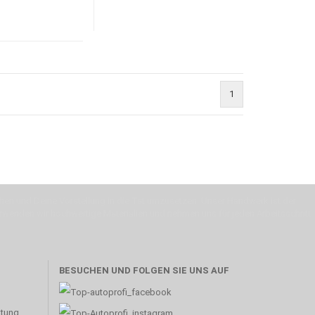
1
machen und Deine Vorstellung in die Tat umzusetzen. Unser Handwerk ist der
verwenden wir hochwertige Materialien und nehmen uns für jeden Arbeitsschritt
BESUCHEN UND FOLGEN SIE UNS AUF
atung