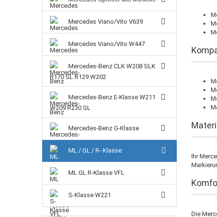
M
Mercedes Viano/Vito V639
Me
Me
Mercedes Viano/Vito W447
Kompat
Mercedes-Benz CLK W208 SLK
R170 SL R129 W202
M
M
Mercedes-Benz E-Klasse W211
Me
Me
W209 R230 SL
Materi
Mercedes-Benz G-Klasse
ML / GL / R- Klasse
Ihr Merc
Markieru
ML GL R-Klasse VFL
Komfor
S-Klasse W221
Die Merc