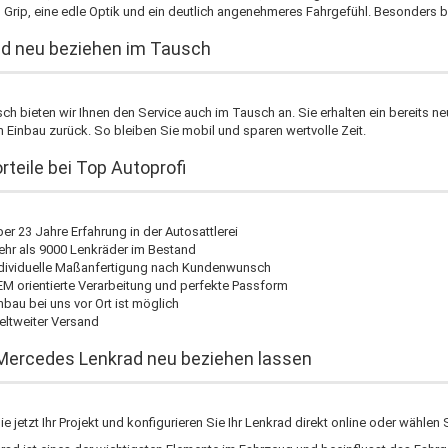
 Grip, eine edle Optik und ein deutlich angenehmeres Fahrgefühl. Besonders b
d neu beziehen im Tausch
h bieten wir Ihnen den Service auch im Tausch an. Sie erhalten ein bereits 
Einbau zurück. So bleiben Sie mobil und sparen wertvolle Zeit.
orteile bei Top Autoprofi
er 23 Jahre Erfahrung in der Autosattlerei
hr als 9000 Lenkräder im Bestand
dividuelle Maßanfertigung nach Kundenwunsch
M orientierte Verarbeitung und perfekte Passform
nbau bei uns vor Ort ist möglich
ltweiter Versand
Mercedes Lenkrad neu beziehen lassen
ie jetzt Ihr Projekt und konfigurieren Sie Ihr Lenkrad direkt online oder wähle