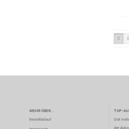
Wenn Du jemanden suchst der Deine Individualität und Ideen versteht, Deine Em
Motor für Qualität, die Du bei uns erfahren kannst. Dabei behelfen wir uns in 
Zeit. Wie schon Henry Ford sagte: “die Eile ist der größte Feind der Qualität”. 
MEHR ÜBER...
TOP-AU
Bestellablauf
Seit mehr
der Autov
Impressum