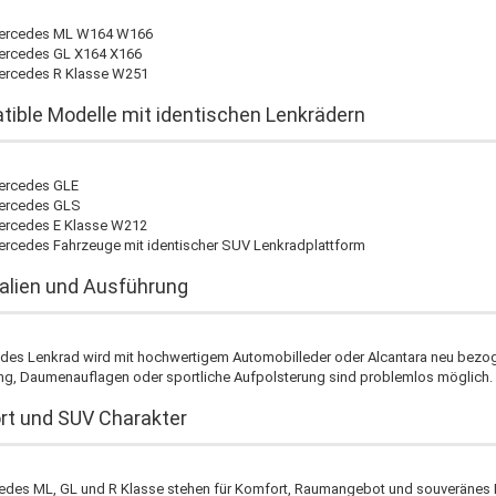
ercedes ML W164 W166
rcedes GL X164 X166
rcedes R Klasse W251
ible Modelle mit identischen Lenkrädern
ercedes GLE
ercedes GLS
rcedes E Klasse W212
rcedes Fahrzeuge mit identischer SUV Lenkradplattform
alien und Ausführung
edes Lenkrad wird mit hochwertigem Automobilleder oder Alcantara neu bezoge
ng, Daumenauflagen oder sportliche Aufpolsterung sind problemlos möglich.
t und SUV Charakter
edes ML, GL und R Klasse stehen für Komfort, Raumangebot und souveränes Fa