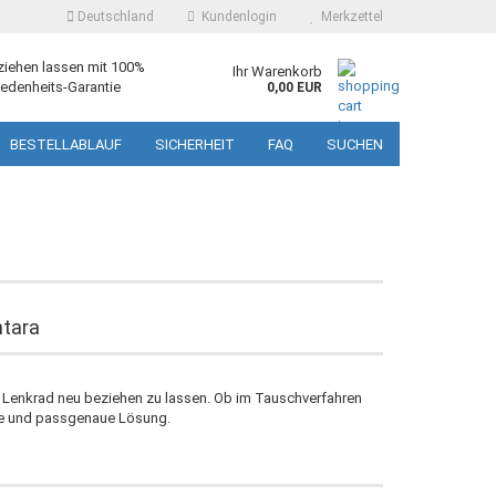
Deutschland
Kundenlogin
Merkzettel
ziehen lassen mit 100%
Ihr Warenkorb
edenheits-Garantie
0,00 EUR
BESTELLABLAUF
SICHERHEIT
FAQ
SUCHEN
ntara
se Lenkrad neu beziehen zu lassen. Ob im Tauschverfahren
ige und passgenaue Lösung.