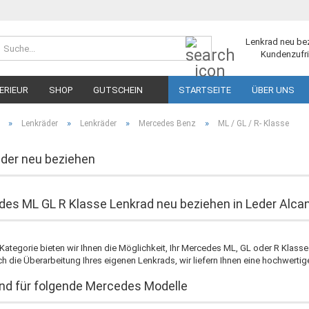
Suche...
Lenkrad neu be
Kundenzufri
ERIEUR
SHOP
GUTSCHEIN
STARTSEITE
ÜBER UNS
»
»
»
»
Lenkräder
Lenkräder
Mercedes Benz
ML / GL / R- Klasse
der neu beziehen
es ML GL R Klasse Lenkrad neu beziehen in Leder Alca
 Kategorie bieten wir Ihnen die Möglichkeit, Ihr Mercedes ML, GL oder R Klas
ch die Überarbeitung Ihres eigenen Lenkrads, wir liefern Ihnen eine hochwert
d für folgende Mercedes Modelle