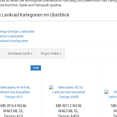
rad ist eines der wichtigsten Elemente im Fahrzeug und beeinflusst das Fah
Sie Komfort, Optik und Fahrspaß spürbar.
 Lenkrad Kategorien im Überblick
rtige Design Lenkräder
rbon Lenkräder
nkrad Konfigurator
Sortieren nach
pro Seite
Sortieren nach
16 pro Seite
TOP
MB W164 W246
MB W212 W246
MB
W463 ML GL:
W463 ML GL:
W
Design A15
Design A459
D