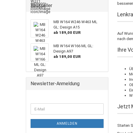
besseren
Bestseller
Lenkra
MB W164 W246 W463 ML
GL: Design A15
ab 189,00 EUR
Auf Wunsc
nach dem 
MB W164 W166 ML GL:
Ihre V
Design A97
ab 189,00 EUR
Üb
Me
In
Newsletter-Anmeldung
OE
Ei
We
WEITER
Jetzt 
E-
ZUR
Mail
NEWSLETTER-
ANMELDUNG
ANMELDEN
Starten S