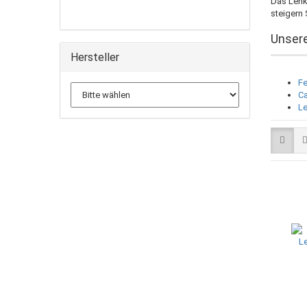
Das Lenk
steigern 
Unsere
Hersteller
Fe
Ca
Le