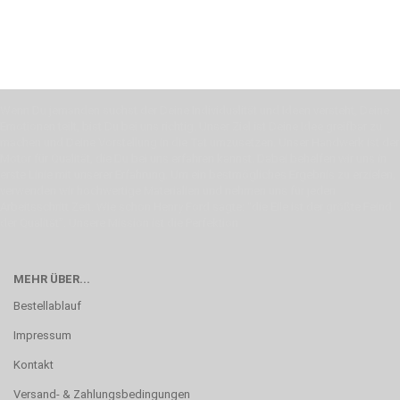
Wenn Du jemanden suchst der Deine Individualität und Ideen versteht, Deine
Emotionen teilt, bist Du bei uns richtig. Unser Ziel ist Deine Idee greifbar zu
machen und Deine Vorstellung in die Tat umzusetzen. Unser Handwerk ist der
Motor für Qualität, die Du bei uns erfahren kannst. Dabei behelfen wir uns in
erste Linie mit unserer Erfahrung. Um ein bestmögliches Ergebnis zu erzielen,
verwenden wir hochwertige Materialien und nehmen uns für jeden
Arbeitsschritt Zeit. Wie schon Henry Ford sagte: “die Eile ist der größte Feind
der Qualität”. Unsere Mission ist die Perfektion
MEHR ÜBER...
Bestellablauf
Impressum
Kontakt
Versand- & Zahlungsbedingungen