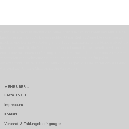
Wenn Du jemanden suchst der Deine Individualität und Ideen versteht, Deine
Emotionen teilt, bist Du bei uns richtig. Unser Ziel ist Deine Idee greifbar zu
machen und Deine Vorstellung in die Tat umzusetzen. Unser Handwerk ist der
Motor für Qualität, die Du bei uns erfahren kannst. Dabei behelfen wir uns in
erste Linie mit unserer Erfahrung. Um ein bestmögliches Ergebnis zu erzielen,
verwenden wir hochwertige Materialien und nehmen uns für jeden
Arbeitsschritt Zeit. Wie schon Henry Ford sagte: “die Eile ist der größte Feind
der Qualität”. Unsere Mission ist die Perfektion
MEHR ÜBER...
Bestellablauf
Impressum
Kontakt
Versand- & Zahlungsbedingungen