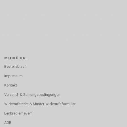
Wenn Du jemanden suchst der Deine Individualität und Ideen versteht, Deine
Emotionen teilt, bist Du bei uns richtig. Unser Ziel ist Deine Idee greifbar zu
machen und Deine Vorstellung in die Tat umzusetzen. Unser Handwerk ist der
Motor für Qualität, die Du bei uns erfahren kannst. Dabei behelfen wir uns in
erste Linie mit unserer Erfahrung. Um ein bestmögliches Ergebnis zu erzielen,
verwenden wir hochwertige Materialien und nehmen uns für jeden
Arbeitsschritt Zeit. Wie schon Henry Ford sagte: “die Eile ist der größte Feind
der Qualität”. Unsere Mission ist die Perfektion
MEHR ÜBER...
Bestellablauf
Impressum
Kontakt
Versand- & Zahlungsbedingungen
Widerrufsrecht & Muster-Widerrufsformular
Lenkrad erneuern
AGB