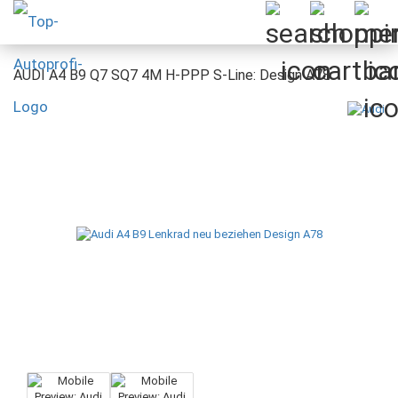
AUDI A4 B9 Q7 SQ7 4M H-PPP S-Line: Design A78