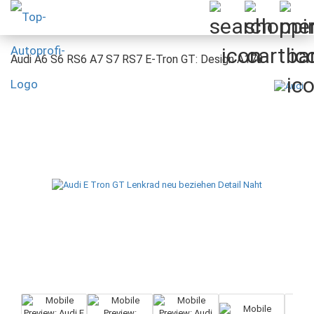
Audi A6 S6 RS6 A7 S7 RS7 E-Tron GT: Design A170