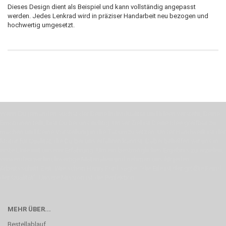
Dieses Design dient als Beispiel und kann vollständig angepasst
werden. Jedes Lenkrad wird in präziser Handarbeit neu bezogen und
hochwertig umgesetzt.
Wenn Du jemanden suchst der Deine Individualität und Ideen versteht, Deine
Emotionen teilt, bist Du bei uns richtig. Unser Ziel ist Deine Idee greifbar zu
machen und Deine Vorstellung in die Tat umzusetzen. Unser Handwerk ist der
Motor für Qualität, die Du bei uns erfahren kannst. Dabei behelfen wir uns in
erste Linie mit unserer Erfahrung. Um ein bestmögliches Ergebnis zu erzielen,
verwenden wir hochwertige Materialien und nehmen uns für jeden
Arbeitsschritt Zeit. Wie schon Henry Ford sagte: “die Eile ist der größte Feind
der Qualität”. Unsere Mission ist die Perfektion
MEHR ÜBER...
Bestellablauf