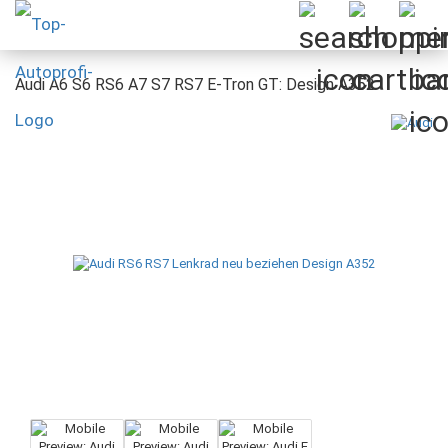
Audi A6 S6 RS6 A7 S7 RS7 E-Tron GT: Design A352