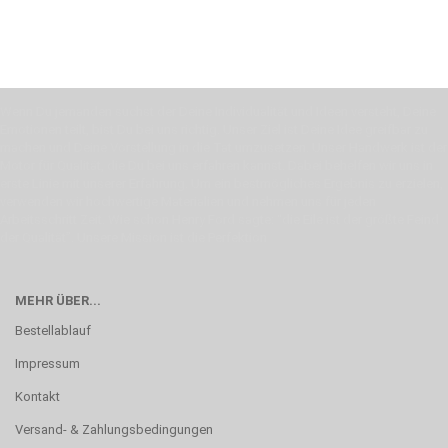
Wenn Du jemanden suchst der Deine Individualität und Ideen versteht, Deine
Emotionen teilt, bist Du bei uns richtig. Unser Ziel ist Deine Idee greifbar zu
machen und Deine Vorstellung in die Tat umzusetzen. Unser Handwerk ist der
Motor für Qualität, die Du bei uns erfahren kannst. Dabei behelfen wir uns in
erste Linie mit unserer Erfahrung. Um ein bestmögliches Ergebnis zu erzielen,
verwenden wir hochwertige Materialien und nehmen uns für jeden
Arbeitsschritt Zeit. Wie schon Henry Ford sagte: “die Eile ist der größte Feind
der Qualität”. Unsere Mission ist die Perfektion
MEHR ÜBER...
Bestellablauf
Impressum
Kontakt
Versand- & Zahlungsbedingungen