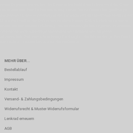
Wenn Du jemanden suchst der Deine Individualität und Ideen versteht, Deine
Emotionen teilt, bist Du bei uns richtig. Unser Ziel ist Deine Idee greifbar zu
machen und Deine Vorstellung in die Tat umzusetzen. Unser Handwerk ist der
Motor für Qualität, die Du bei uns erfahren kannst. Dabei behelfen wir uns in
erste Linie mit unserer Erfahrung. Um ein bestmögliches Ergebnis zu erzielen,
verwenden wir hochwertige Materialien und nehmen uns für jeden
Arbeitsschritt Zeit. Wie schon Henry Ford sagte: “die Eile ist der größte Feind
der Qualität”. Unsere Mission ist die Perfektion
MEHR ÜBER...
Bestellablauf
Impressum
Kontakt
Versand- & Zahlungsbedingungen
Widerrufsrecht & Muster-Widerrufsformular
Lenkrad erneuern
AGB