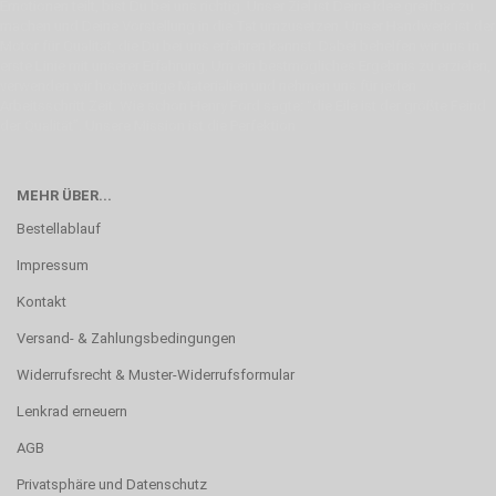
Emotionen teilt, bist Du bei uns richtig. Unser Ziel ist Deine Idee greifbar zu
machen und Deine Vorstellung in die Tat umzusetzen. Unser Handwerk ist der
Motor für Qualität, die Du bei uns erfahren kannst. Dabei behelfen wir uns in
erste Linie mit unserer Erfahrung. Um ein bestmögliches Ergebnis zu erzielen,
verwenden wir hochwertige Materialien und nehmen uns für jeden
Arbeitsschritt Zeit. Wie schon Henry Ford sagte: “die Eile ist der größte Feind
der Qualität”. Unsere Mission ist die Perfektion
MEHR ÜBER...
Bestellablauf
Impressum
Kontakt
Versand- & Zahlungsbedingungen
Widerrufsrecht & Muster-Widerrufsformular
Lenkrad erneuern
AGB
Privatsphäre und Datenschutz