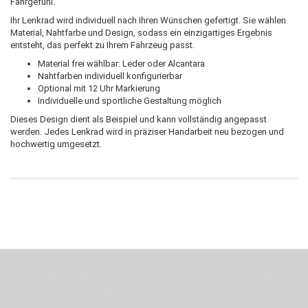
Fahrgefühl.
Ihr Lenkrad wird individuell nach Ihren Wünschen gefertigt. Sie wählen
Material, Nahtfarbe und Design, sodass ein einzigartiges Ergebnis
entsteht, das perfekt zu Ihrem Fahrzeug passt.
Material frei wählbar: Leder oder Alcantara
Nahtfarben individuell konfigurierbar
Optional mit 12 Uhr Markierung
Individuelle und sportliche Gestaltung möglich
Dieses Design dient als Beispiel und kann vollständig angepasst
werden. Jedes Lenkrad wird in präziser Handarbeit neu bezogen und
hochwertig umgesetzt.
Wenn Du jemanden suchst der Deine Individualität und Ideen versteht, Deine
Emotionen teilt, bist Du bei uns richtig. Unser Ziel ist Deine Idee greifbar zu
machen und Deine Vorstellung in die Tat umzusetzen. Unser Handwerk ist der
Motor für Qualität, die Du bei uns erfahren kannst. Dabei behelfen wir uns in