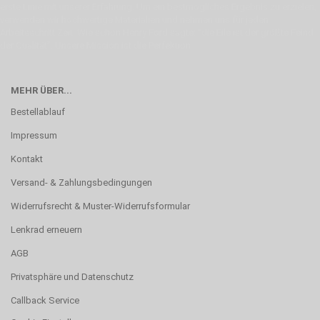
erste Linie mit unserer Erfahrung. Um ein bestmögliches Ergebnis zu erzielen,
verwenden wir hochwertige Materialien und nehmen uns für jeden
Arbeitsschritt Zeit. Wie schon Henry Ford sagte: “die Eile ist der größte Feind
der Qualität”. Unsere Mission ist die Perfektion
MEHR ÜBER...
Bestellablauf
Impressum
Kontakt
Versand- & Zahlungsbedingungen
Widerrufsrecht & Muster-Widerrufsformular
Lenkrad erneuern
AGB
Privatsphäre und Datenschutz
Callback Service