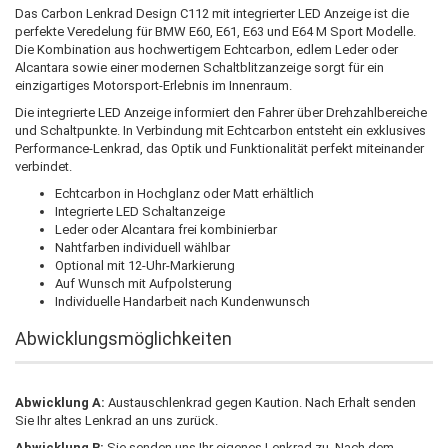
Das Carbon Lenkrad Design C112 mit integrierter LED Anzeige ist die
perfekte Veredelung für BMW E60, E61, E63 und E64 M Sport Modelle.
Die Kombination aus hochwertigem Echtcarbon, edlem Leder oder
Alcantara sowie einer modernen Schaltblitzanzeige sorgt für ein
einzigartiges Motorsport-Erlebnis im Innenraum.
Die integrierte LED Anzeige informiert den Fahrer über Drehzahlbereiche
und Schaltpunkte. In Verbindung mit Echtcarbon entsteht ein exklusives
Performance-Lenkrad, das Optik und Funktionalität perfekt miteinander
verbindet.
Echtcarbon in Hochglanz oder Matt erhältlich
Integrierte LED Schaltanzeige
Leder oder Alcantara frei kombinierbar
Nahtfarben individuell wählbar
Optional mit 12-Uhr-Markierung
Auf Wunsch mit Aufpolsterung
Individuelle Handarbeit nach Kundenwunsch
Abwicklungsmöglichkeiten
Abwicklung A:
Austauschlenkrad gegen Kaution. Nach Erhalt senden
Sie Ihr altes Lenkrad an uns zurück.
Abwicklung B:
Sie senden uns Ihr eigenes Lenkrad zu. Nach dem