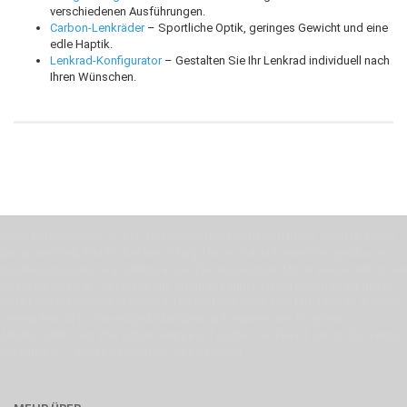
verschiedenen Ausführungen.
Carbon-Lenkräder
– Sportliche Optik, geringes Gewicht und eine
edle Haptik.
Lenkrad-Konfigurator
– Gestalten Sie Ihr Lenkrad individuell nach
Ihren Wünschen.
Wenn Du jemanden suchst der Deine Individualität und Ideen versteht, Deine
Emotionen teilt, bist Du bei uns richtig. Unser Ziel ist Deine Idee greifbar zu
machen und Deine Vorstellung in die Tat umzusetzen. Unser Handwerk ist der
Motor für Qualität, die Du bei uns erfahren kannst. Dabei behelfen wir uns in
erste Linie mit unserer Erfahrung. Um ein bestmögliches Ergebnis zu erzielen,
verwenden wir hochwertige Materialien und nehmen uns für jeden
Arbeitsschritt Zeit. Wie schon Henry Ford sagte: “die Eile ist der größte Feind
der Qualität”. Unsere Mission ist die Perfektion