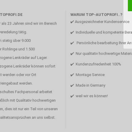
TOPROFI.DE
WARUM TOP-AUTOPROFI..?
✔️ Ausgezeichneter Kundenservice
 als 23 Jahren sind wir im Bereich
eredelung tätig.
✔️ Individuelle und kompetente Ber
 stetig über 9.000
✔️ Persönliche bearbeitung Ihrer A
r Rohlinge und 1.500
✔️ Nur qualitativ hochwertige Materi
zogene Lenkräder auf Lager.
✔️ Kundenzufriedenheit 100%
ezogene Lenkräder können sofort
t werden oder vor Ort
✔️ Montage Service
/eingebaut werden.
✔️ Made in Germany
schultes Fachpersonal arbeitet
✔️ weil wir es können!
ßlich mit Qualitativ hochwertigen
en, dies ist nur ein Teil von unseren
alitetsansprüchen an uns selbst.