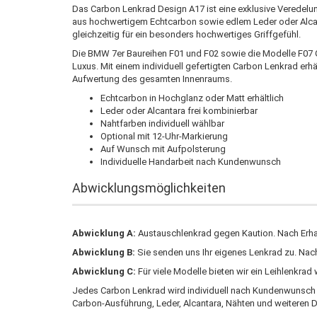
Das Carbon Lenkrad Design A17 ist eine exklusive Veredelu
aus hochwertigem Echtcarbon sowie edlem Leder oder Alcant
gleichzeitig für ein besonders hochwertiges Griffgefühl.
Die BMW 7er Baureihen F01 und F02 sowie die Modelle F07 
Luxus. Mit einem individuell gefertigten Carbon Lenkrad erh
Aufwertung des gesamten Innenraums.
Echtcarbon in Hochglanz oder Matt erhältlich
Leder oder Alcantara frei kombinierbar
Nahtfarben individuell wählbar
Optional mit 12-Uhr-Markierung
Auf Wunsch mit Aufpolsterung
Individuelle Handarbeit nach Kundenwunsch
Abwicklungsmöglichkeiten
Abwicklung A:
Austauschlenkrad gegen Kaution. Nach Erhalt
Abwicklung B:
Sie senden uns Ihr eigenes Lenkrad zu. Na
Abwicklung C:
Für viele Modelle bieten wir ein Leihlenkra
Jedes Carbon Lenkrad wird individuell nach Kundenwunsch ge
Carbon-Ausführung, Leder, Alcantara, Nähten und weiteren D