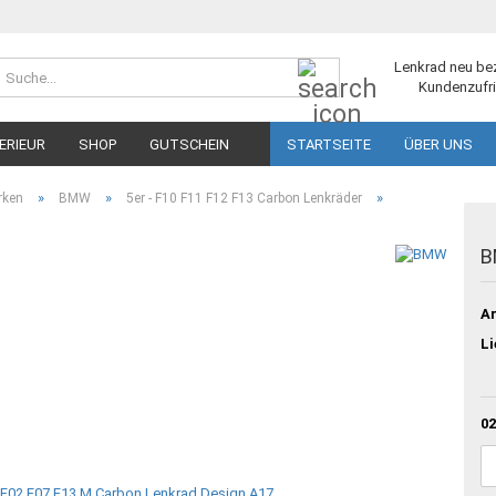
Suche...
Lenkrad neu be
Kundenzufri
ERIEUR
SHOP
GUTSCHEIN
STARTSEITE
ÜBER UNS
»
»
»
rken
BMW
5er - F10 F11 F12 F13 Carbon Lenkräder
B
Ar
Li
02