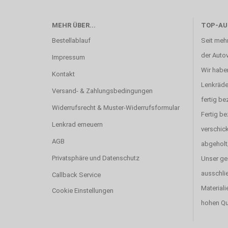
MEHR ÜBER...
TOP-AU
Bestellablauf
Seit mehr
der Autov
Impressum
Wir haben
Kontakt
Lenkräde
Versand- & Zahlungsbedingungen
fertig be
Widerrufsrecht & Muster-Widerrufsformular
Fertig b
Lenkrad erneuern
verschick
AGB
abgeholt
Privatsphäre und Datenschutz
Unser ge
ausschlie
Callback Service
Materiali
Cookie Einstellungen
hohen Qu