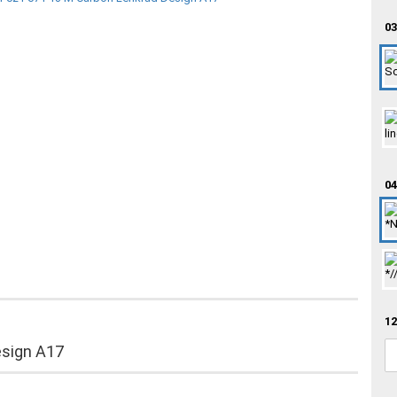
03
04
12
esign A17