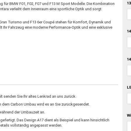
13
ng für BMW F01, F02, F07 und F13 M Sport Modelle. Die Kombination
ara verleiht dem Innenraum eine sportliche Optik und sorgt
Gran Turismo und F13 6er Coupé stehen für Komfort, Dynamik und
ält Ihr Fahrzeug eine moderne Performance-Optik und eine exklusive
14
14
LE
 senden Sie Ihr altes Lenkrad an uns zurück.
ch dem Carbon Umbau wird es an Sie zurückgesendet.
d während der Umbauzeit an.
W
fertigt. Das Design A17 dient als Beispiel und kann hinsichtlich
etails vollständig angepasst werden.