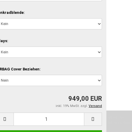
nkradblende:
lays:
RBAG Cover Beziehen:
949,00 EUR
inkl. 19% MwSt. zzgl.
Versand
machen und Deine Vorstellung in die Tat umzusetzen. Unser Handwerk ist der
verwenden wir hochwertige Materialien und nehmen uns für jeden Arbeitsschritt