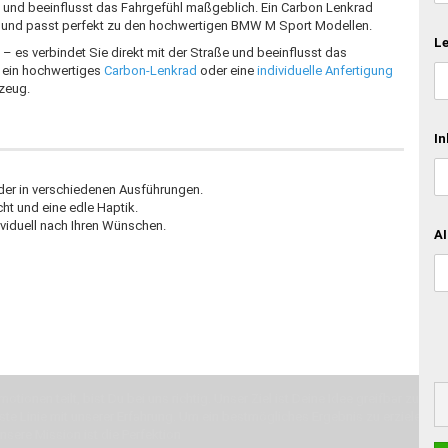
g und beeinflusst das Fahrgefühl maßgeblich. Ein Carbon Lenkrad
us und passt perfekt zu den hochwertigen BMW M Sport Modellen.
Le
– es verbindet Sie direkt mit der Straße und beeinflusst das
, ein hochwertiges
Carbon-Lenkrad
oder eine
individuelle Anfertigung
rzeug.
In
der in verschiedenen Ausführungen.
ht und eine edle Haptik.
ividuell nach Ihren Wünschen.
AI
otionen teilt, bist Du bei uns richtig. Unser Ziel ist Deine Idee greifbar zu 
erste Linie mit unserer Erfahrung. Um ein bestmögliches Ergebnis zu erzielen, 
Unsere Mission ist die Perfektion