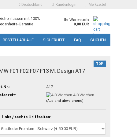
Deutschland
Kundenlogin
Merkzettel
ziehen lassen mit 100%
Ihr Warenkorb
edenheits-Garantie
0,00 EUR
BESTELLABLAUF
SICHERHEIT
FAQ
SUCHEN
TOP
MW F01 F02 F07 F13 M: Design A17
t.Nr.:
A17
eferzeit:
4-8 Wochen
(Ausland abweichend)
. links / rechts Griffseiten: