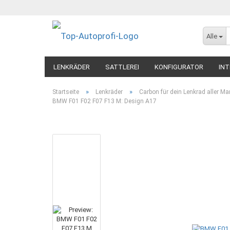
Alle
LENKRÄDER
SATTLEREI
KONFIGURATOR
INT
»
»
Startseite
Lenkräder
Carbon für dein Lenkrad aller Ma
BMW F01 F02 F07 F13 M: Design A17