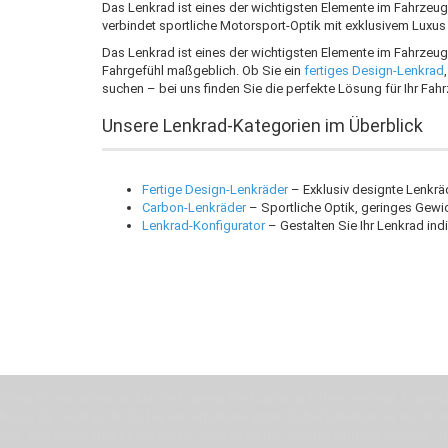
Das Lenkrad ist eines der wichtigsten Elemente im Fahrzeu
verbindet sportliche Motorsport-Optik mit exklusivem Lux
Das Lenkrad ist eines der wichtigsten Elemente im Fahrzeug 
Fahrgefühl maßgeblich. Ob Sie ein
fertiges Design-Lenkrad
suchen – bei uns finden Sie die perfekte Lösung für Ihr Fah
Unsere Lenkrad-Kategorien im Überblick
Fertige Design-Lenkräder
– Exklusiv designte Lenkrä
Carbon-Lenkräder
– Sportliche Optik, geringes Gewic
Lenkrad-Konfigurator
– Gestalten Sie Ihr Lenkrad ind
Wenn Du jemanden suchst der Deine Individualität und Ideen versteht, Deine Em
Motor für Qualität, die Du bei uns erfahren kannst. Dabei behelfen wir uns in 
Zeit. Wie schon Henry Ford sagte: “die Eile ist der größte Feind der Qualität”. 