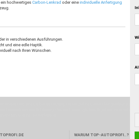
, ein hochwertiges
Carbon-Lenkrad
oder eine
individuelle Anfertigung
In
rzeug.
W
der in verschiedenen Ausführungen.
ht und eine edle Haptik.
ividuell nach Ihren Wünschen.
AI
otionen teilt, bist Du bei uns richtig. Unser Ziel ist Deine Idee greifbar zu 
erste Linie mit unserer Erfahrung. Um ein bestmögliches Ergebnis zu erzielen, 
Unsere Mission ist die Perfektion
TOPROFI.DE
WARUM TOP-AUTOPROFI..?