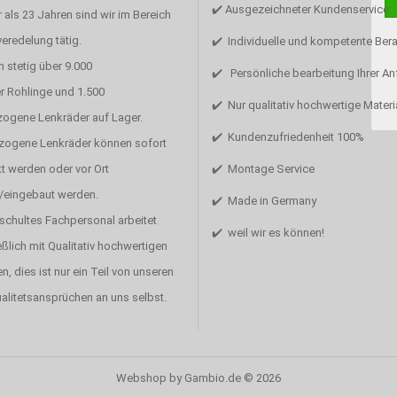
✔️ Ausgezeichneter Kundenservice
 als 23 Jahren sind wir im Bereich
eredelung tätig.
✔️ Individuelle und kompetente Ber
 stetig über 9.000
✔️ Persönliche bearbeitung Ihrer A
r Rohlinge und 1.500
✔️ Nur qualitativ hochwertige Materi
zogene Lenkräder auf Lager.
✔️ Kundenzufriedenheit 100%
ezogene Lenkräder können sofort
t werden oder vor Ort
✔️ Montage Service
/eingebaut werden.
✔️ Made in Germany
schultes Fachpersonal arbeitet
✔️ weil wir es können!
ßlich mit Qualitativ hochwertigen
en, dies ist nur ein Teil von unseren
alitetsansprüchen an uns selbst.
Webshop
by Gambio.de © 2026