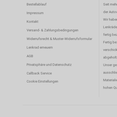
Bestellablauf
Seit mehr
der Autov
Impressum
Wir haben
Kontakt
Lenkräde
Versand- & Zahlungsbedingungen
fertig be
Widerrufsrecht & Muster-Widerrufsformular
Fertig b
Lenkrad erneuern
verschick
AGB
abgeholt
Privatsphäre und Datenschutz
Unser ge
ausschlie
Callback Service
Materiali
Cookie Einstellungen
hohen Qu