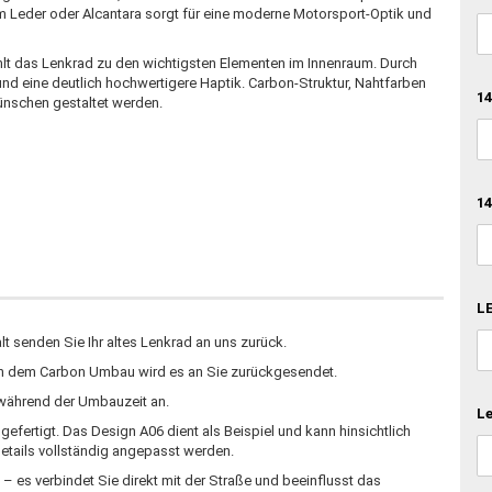
Leder oder Alcantara sorgt für eine moderne Motorsport-Optik und
t das Lenkrad zu den wichtigsten Elementen im Innenraum. Durch
und eine deutlich hochwertigere Haptik. Carbon-Struktur, Nahtfarben
14
ünschen gestaltet werden.
14
LE
 senden Sie Ihr altes Lenkrad an uns zurück.
ch dem Carbon Umbau wird es an Sie zurückgesendet.
d während der Umbauzeit an.
Le
fertigt. Das Design A06 dient als Beispiel und kann hinsichtlich
etails vollständig angepasst werden.
– es verbindet Sie direkt mit der Straße und beeinflusst das