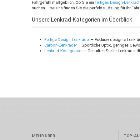
Fahrgefühl maßgeblich. Ob Sie ein
fertiges Design-Lenkrad
suchen – bei uns finden Sie die perfekte Lösung für Ihr Fah
Unsere Lenkrad-Kategorien im Überblick
Fertige Design-Lenkräder
– Exklusiv designte Lenkrä
Carbon-Lenkräder
– Sportliche Optik, geringes Gewic
Lenkrad-Konfigurator
– Gestalten Sie Ihr Lenkrad ind
Wenn Du jemanden suchst der Deine Individualität und Ideen versteht, Deine Em
Motor für Qualität, die Du bei uns erfahren kannst. Dabei behelfen wir uns in 
Zeit. Wie schon Henry Ford sagte: “die Eile ist der größte Feind der Qualität”. 
MEHR ÜBER...
TOP-AU