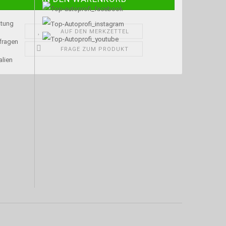
atung
AUF DEN MERKZETTEL
nfragen
FRAGE ZUM PRODUKT
alien