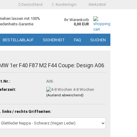
Deutschland
Kundenlogin
Merkzettel
ziehen lassen mit 100%
Ihr Warenkorb
edenheits-Garantie
0,00 EUR
BESTELLABLAUF
SICHERHEIT
FAQ
SUCHEN
MW 1er F40 F87 M2 F44 Coupe: Design A06
t.Nr.:
A06
eferzeit:
4-8 Wochen
(Ausland abweichend)
. links / rechts Griffseiten: