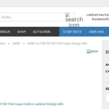
Suche...
Lenkrad neu be
Kundenzufri
ERIEUR
SHOP
GUTSCHEIN
STARTSEITE
ÜBER UNS
»
»
rken
BMW
BMW 1er F40 F87 M2 F44 Coupe: Design A06
B
Ar
Li
02