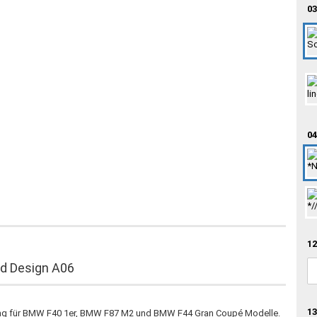
03
04
12
d Design A06
13
lung für BMW F40 1er, BMW F87 M2 und BMW F44 Gran Coupé Modelle.