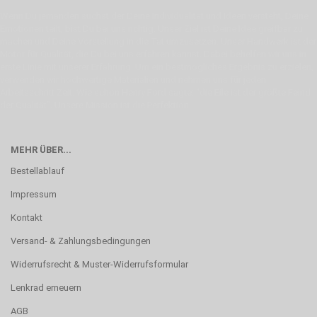
Wenn Du jemanden suchst der Deine Individualität und Ideen versteht, Deine
Emotionen teilt, bist Du bei uns richtig. Unser Ziel ist Deine Idee greifbar zu
machen und Deine Vorstellung in die Tat umzusetzen. Unser Handwerk ist der
Motor für Qualität, die Du bei uns erfahren kannst. Dabei behelfen wir uns in
erste Linie mit unserer Erfahrung. Um ein bestmögliches Ergebnis zu erzielen,
verwenden wir hochwertige Materialien und nehmen uns für jeden
Arbeitsschritt Zeit. Wie schon Henry Ford sagte: “die Eile ist der größte Feind
der Qualität”. Unsere Mission ist die Perfektion
MEHR ÜBER...
Bestellablauf
Impressum
Kontakt
Versand- & Zahlungsbedingungen
Widerrufsrecht & Muster-Widerrufsformular
Lenkrad erneuern
AGB