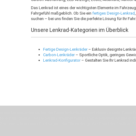
Das Lenkrad ist eines der wichtigsten Elemente im Fahrzeug 
Fahrgefühl maßgeblich. Ob Sie ein
fertiges Design-Lenkrad
suchen – bei uns finden Sie die perfekte Lösung für Ihr Fah
Unsere Lenkrad-Kategorien im Überblick
Fertige Design-Lenkräder
– Exklusiv designte Lenkrä
Carbon-Lenkräder
– Sportliche Optik, geringes Gewic
Lenkrad-Konfigurator
– Gestalten Sie Ihr Lenkrad ind
Wenn Du jemanden suchst der Deine Individualität und Ideen versteht, Deine Em
Motor für Qualität, die Du bei uns erfahren kannst. Dabei behelfen wir uns in 
Zeit. Wie schon Henry Ford sagte: “die Eile ist der größte Feind der Qualität”. 