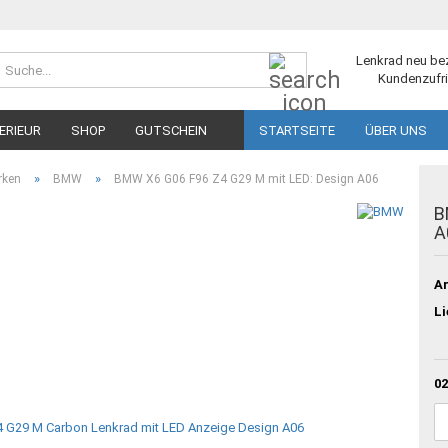
Suche...
Lenkrad neu be
Kundenzufri
ERIEUR
SHOP
GUTSCHEIN
STARTSEITE
ÜBER UNS
»
»
rken
BMW
BMW X6 G06 F96 Z4 G29 M mit LED: Design A06
B
A
Ar
Li
02