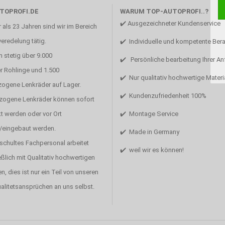
TOPROFI.DE
WARUM TOP-AUTOPROFI..?
✔️ Ausgezeichneter Kundenservice
 als 23 Jahren sind wir im Bereich
eredelung tätig.
✔️ Individuelle und kompetente Ber
 stetig über 9.000
✔️ Persönliche bearbeitung Ihrer A
r Rohlinge und 1.500
✔️ Nur qualitativ hochwertige Materi
zogene Lenkräder auf Lager.
✔️ Kundenzufriedenheit 100%
ezogene Lenkräder können sofort
t werden oder vor Ort
✔️ Montage Service
/eingebaut werden.
✔️ Made in Germany
schultes Fachpersonal arbeitet
✔️ weil wir es können!
ßlich mit Qualitativ hochwertigen
en, dies ist nur ein Teil von unseren
alitetsansprüchen an uns selbst.