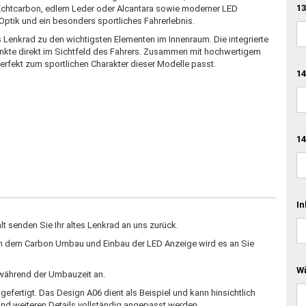
13
chtcarbon, edlem Leder oder Alcantara sowie moderner LED
ptik und ein besonders sportliches Fahrerlebnis.
Lenkrad zu den wichtigsten Elementen im Innenraum. Die integrierte
nkte direkt im Sichtfeld des Fahrers. Zusammen mit hochwertigem
erfekt zum sportlichen Charakter dieser Modelle passt.
14
14
In
 senden Sie Ihr altes Lenkrad an uns zurück.
ch dem Carbon Umbau und Einbau der LED Anzeige wird es an Sie
W
d während der Umbauzeit an.
fertigt. Das Design A06 dient als Beispiel und kann hinsichtlich
nd weiteren Details vollständig angepasst werden.