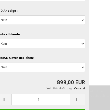
D Anzeige :
nkradblende:
RBAG Cover Beziehen:
899,00 EUR
inkl. 19% MwSt. zzgl.
Versand
machen und Deine Vorstellung in die Tat umzusetzen. Unser Handwerk ist der
verwenden wir hochwertige Materialien und nehmen uns für jeden Arbeitsschritt