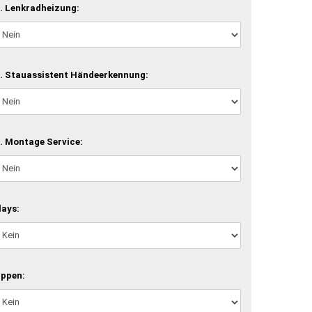
. Lenkradheizung:
. Stauassistent Händeerkennung:
. Montage Service:
lays:
ippen: