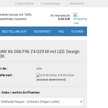
Deutschland
Kundenlogin
Merkzettel
ziehen lassen mit 100%
Ihr Warenkorb
edenheits-Garantie
0,00 EUR
BESTELLABLAUF
SICHERHEIT
FAQ
SUCHEN
MW X6 G06 F96 Z4 G29 M mit LED: Design
06
t.Nr.:
A06
eferzeit:
4-8 Wochen
(Ausland abweichend)
. links / rechts Griffseiten: