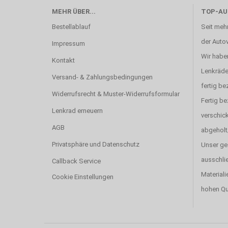
MEHR ÜBER...
TOP-AU
Bestellablauf
Seit mehr
der Autov
Impressum
Wir haben
Kontakt
Lenkräde
Versand- & Zahlungsbedingungen
fertig be
Widerrufsrecht & Muster-Widerrufsformular
Fertig b
Lenkrad erneuern
verschick
AGB
abgeholt
Privatsphäre und Datenschutz
Unser ge
ausschlie
Callback Service
Materiali
Cookie Einstellungen
hohen Qu