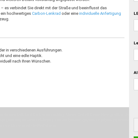
– es verbindet Sie direkt mit der Straße und beeinflusst das
LE
, ein hochwertiges
Carbon-Lenkrad
oder eine
individuelle Anfertigung
rzeug.
Le
der in verschiedenen Ausführungen.
ht und eine edle Haptik.
ividuell nach Ihren Wünschen.
AI
otionen teilt, bist Du bei uns richtig. Unser Ziel ist Deine Idee greifbar zu 
erste Linie mit unserer Erfahrung. Um ein bestmögliches Ergebnis zu erzielen, 
Unsere Mission ist die Perfektion