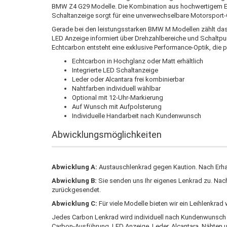
BMW Z4 G29 Modelle. Die Kombination aus hochwertigem E
Schaltanzeige sorgt für eine unverwechselbare Motorsport-O
Gerade bei den leistungsstarken BMW M Modellen zählt das 
LED Anzeige informiert über Drehzahlbereiche und Schaltpu
Echtcarbon entsteht eine exklusive Performance-Optik, die p
Echtcarbon in Hochglanz oder Matt erhältlich
Integrierte LED Schaltanzeige
Leder oder Alcantara frei kombinierbar
Nahtfarben individuell wählbar
Optional mit 12-Uhr-Markierung
Auf Wunsch mit Aufpolsterung
Individuelle Handarbeit nach Kundenwunsch
Abwicklungsmöglichkeiten
Abwicklung A:
Austauschlenkrad gegen Kaution. Nach Erhalt
Abwicklung B:
Sie senden uns Ihr eigenes Lenkrad zu. Na
zurückgesendet.
Abwicklung C:
Für viele Modelle bieten wir ein Leihlenkra
Jedes Carbon Lenkrad wird individuell nach Kundenwunsch ge
Carbon-Ausführung, LED Anzeige, Leder, Alcantara, Nähten u