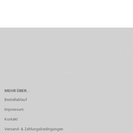
Wenn Du jemanden suchst der Deine Individualität und Ideen versteht, Deine
Emotionen teilt, bist Du bei uns richtig. Unser Ziel ist Deine Idee greifbar zu
machen und Deine Vorstellung in die Tat umzusetzen. Unser Handwerk ist der
Motor für Qualität, die Du bei uns erfahren kannst. Dabei behelfen wir uns in
erste Linie mit unserer Erfahrung. Um ein bestmögliches Ergebnis zu erzielen,
verwenden wir hochwertige Materialien und nehmen uns für jeden
Arbeitsschritt Zeit. Wie schon Henry Ford sagte: “die Eile ist der größte Feind
der Qualität”. Unsere Mission ist die Perfektion
MEHR ÜBER...
Bestellablauf
Impressum
Kontakt
Versand- & Zahlungsbedingungen