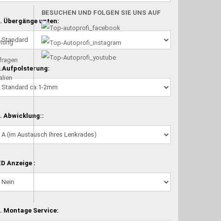
BESUCHEN UND FOLGEN SIE UNS AUF
. Übergänge unten:
atung
nfragen
.Aufpolsterung:
alien
. Abwicklung::
D Anzeige :
. Montage Service: