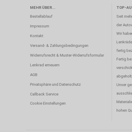
MEHR ÜBER...
TOP-AU
Bestellablauf
Seit mehr
der Autov
Impressum
Wir haben
Kontakt
Lenkräde
Versand- & Zahlungsbedingungen
fertig be
Widerrufsrecht & Muster-Widerrufsformular
Fertig b
Lenkrad erneuern
verschick
AGB
abgeholt
Privatsphäre und Datenschutz
Unser ge
ausschlie
Callback Service
Materiali
Cookie Einstellungen
hohen Qu