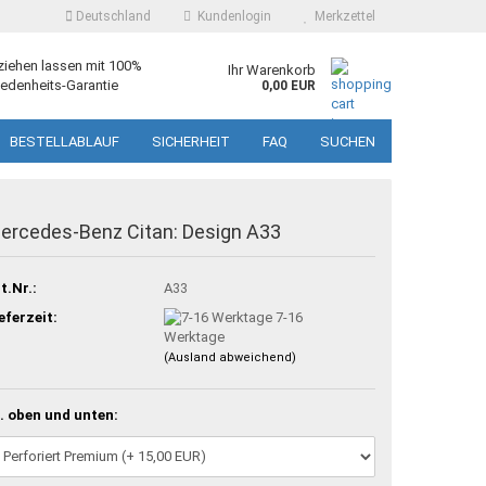
Deutschland
Kundenlogin
Merkzettel
ziehen lassen mit 100%
Ihr Warenkorb
edenheits-Garantie
0,00 EUR
BESTELLABLAUF
SICHERHEIT
FAQ
SUCHEN
ercedes-Benz Citan: Design A33
t.Nr.:
A33
eferzeit:
7-16
Werktage
(Ausland abweichend)
. oben und unten: