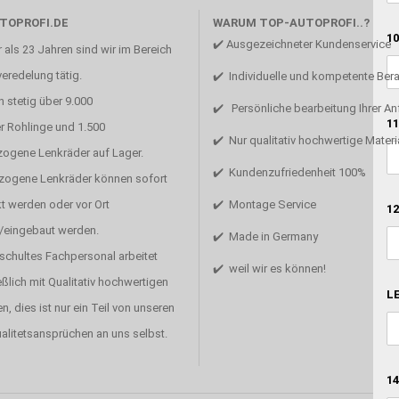
TOPROFI.DE
WARUM TOP-AUTOPROFI..?
10
✔️ Ausgezeichneter Kundenservice
 als 23 Jahren sind wir im Bereich
eredelung tätig.
✔️ Individuelle und kompetente Ber
 stetig über 9.000
✔️ Persönliche bearbeitung Ihrer A
11
r Rohlinge und 1.500
✔️ Nur qualitativ hochwertige Materi
zogene Lenkräder auf Lager.
✔️ Kundenzufriedenheit 100%
ezogene Lenkräder können sofort
t werden oder vor Ort
✔️ Montage Service
12
/eingebaut werden.
✔️ Made in Germany
schultes Fachpersonal arbeitet
✔️ weil wir es können!
ßlich mit Qualitativ hochwertigen
LE
en, dies ist nur ein Teil von unseren
alitetsansprüchen an uns selbst.
14