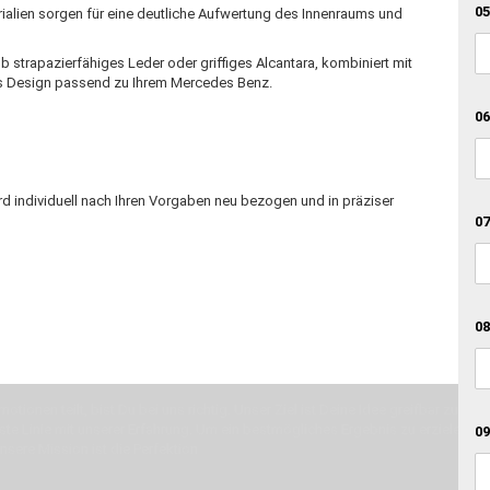
05
alien sorgen für eine deutliche Aufwertung des Innenraums und
Ob strapazierfähiges Leder oder griffiges Alcantara, kombiniert mit
ges Design passend zu Ihrem Mercedes Benz.
06
d individuell nach Ihren Vorgaben neu bezogen und in präziser
07
08
otionen teilt, bist Du bei uns richtig. Unser Ziel ist Deine Idee greifbar zu 
erste Linie mit unserer Erfahrung. Um ein bestmögliches Ergebnis zu erzielen, 
09
Unsere Mission ist die Perfektion