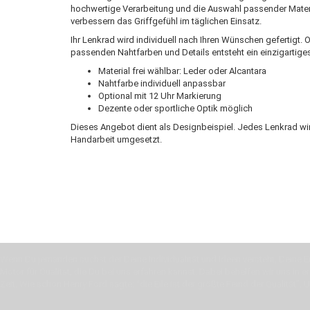
hochwertige Verarbeitung und die Auswahl passender Materi
verbessern das Griffgefühl im täglichen Einsatz.
Ihr Lenkrad wird individuell nach Ihren Wünschen gefertigt. 
passenden Nahtfarben und Details entsteht ein einzigarti
Material frei wählbar: Leder oder Alcantara
Nahtfarbe individuell anpassbar
Optional mit 12 Uhr Markierung
Dezente oder sportliche Optik möglich
Dieses Angebot dient als Designbeispiel. Jedes Lenkrad wir
Handarbeit umgesetzt.
Wenn Du jemanden suchst der Deine Individualität und Ideen versteht, Deine Em
Motor für Qualität, die Du bei uns erfahren kannst. Dabei behelfen wir uns in 
Zeit. Wie schon Henry Ford sagte: “die Eile ist der größte Feind der Qualität”. 