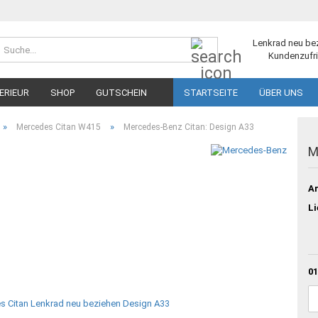
Suche...
Lenkrad neu be
Kundenzufri
ERIEUR
SHOP
GUTSCHEIN
STARTSEITE
ÜBER UNS
»
»
Mercedes Citan W415
Mercedes-Benz Citan: Design A33
M
Ar
Li
01