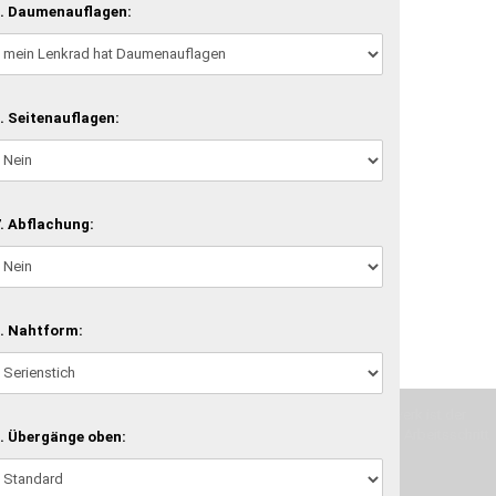
. Daumenauflagen:
. Seitenauflagen:
. Abflachung:
. Nahtform:
machen und Deine Vorstellung in die Tat umzusetzen. Unser Handwerk ist der
verwenden wir hochwertige Materialien und nehmen uns für jeden Arbeitsschritt
. Übergänge oben: