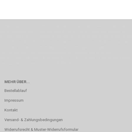
Wenn Du jemanden suchst der Deine Individualität und Ideen versteht, Deine
Emotionen teilt, bist Du bei uns richtig. Unser Ziel ist Deine Idee greifbar zu
machen und Deine Vorstellung in die Tat umzusetzen. Unser Handwerk ist der
Motor für Qualität, die Du bei uns erfahren kannst. Dabei behelfen wir uns in
erste Linie mit unserer Erfahrung. Um ein bestmögliches Ergebnis zu erzielen,
verwenden wir hochwertige Materialien und nehmen uns für jeden
Arbeitsschritt Zeit. Wie schon Henry Ford sagte: “die Eile ist der größte Feind
der Qualität”. Unsere Mission ist die Perfektion
MEHR ÜBER...
Bestellablauf
Impressum
Kontakt
Versand- & Zahlungsbedingungen
Widerrufsrecht & Muster-Widerrufsformular