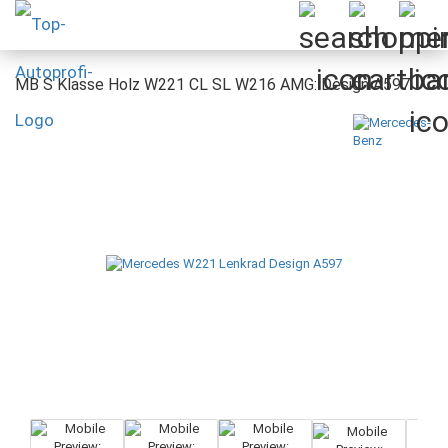
MB S Klasse Holz W221 CL SL W216 AMG: Design A597