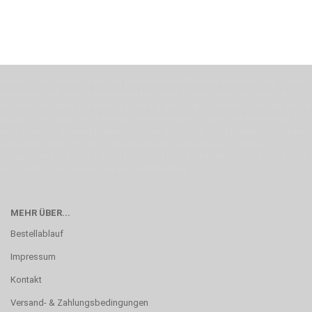
Wenn Du jemanden suchst der Deine Individualität und Ideen versteht, Deine
Emotionen teilt, bist Du bei uns richtig. Unser Ziel ist Deine Idee greifbar zu
machen und Deine Vorstellung in die Tat umzusetzen. Unser Handwerk ist der
Motor für Qualität, die Du bei uns erfahren kannst. Dabei behelfen wir uns in
erste Linie mit unserer Erfahrung. Um ein bestmögliches Ergebnis zu erzielen,
verwenden wir hochwertige Materialien und nehmen uns für jeden
Arbeitsschritt Zeit. Wie schon Henry Ford sagte: “die Eile ist der größte Feind
der Qualität”. Unsere Mission ist die Perfektion
MEHR ÜBER...
Bestellablauf
Impressum
Kontakt
Versand- & Zahlungsbedingungen