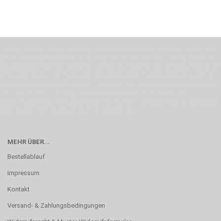
Wenn Du jemanden suchst der Deine Individualität und Ideen versteht, Deine
Emotionen teilt, bist Du bei uns richtig. Unser Ziel ist Deine Idee greifbar zu
machen und Deine Vorstellung in die Tat umzusetzen. Unser Handwerk ist der
Motor für Qualität, die Du bei uns erfahren kannst. Dabei behelfen wir uns in
erste Linie mit unserer Erfahrung. Um ein bestmögliches Ergebnis zu erzielen,
verwenden wir hochwertige Materialien und nehmen uns für jeden
Arbeitsschritt Zeit. Wie schon Henry Ford sagte: “die Eile ist der größte Feind
der Qualität”. Unsere Mission ist die Perfektion
MEHR ÜBER...
Bestellablauf
Impressum
Kontakt
Versand- & Zahlungsbedingungen