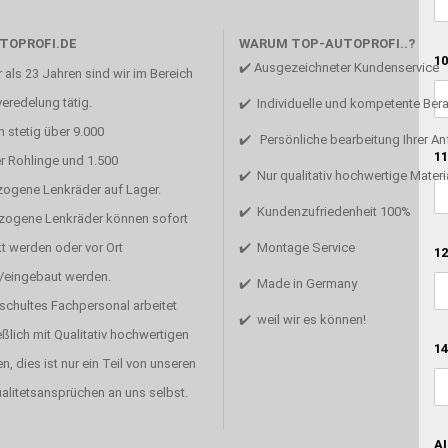
TOPROFI.DE
WARUM TOP-AUTOPROFI..?
10
✔️ Ausgezeichneter Kundenservice
 als 23 Jahren sind wir im Bereich
eredelung tätig.
✔️ Individuelle und kompetente Ber
 stetig über 9.000
✔️ Persönliche bearbeitung Ihrer A
11
r Rohlinge und 1.500
✔️ Nur qualitativ hochwertige Materi
zogene Lenkräder auf Lager.
✔️ Kundenzufriedenheit 100%
ezogene Lenkräder können sofort
t werden oder vor Ort
✔️ Montage Service
12
/eingebaut werden.
✔️ Made in Germany
schultes Fachpersonal arbeitet
✔️ weil wir es können!
ßlich mit Qualitativ hochwertigen
14
en, dies ist nur ein Teil von unseren
alitetsansprüchen an uns selbst.
AI