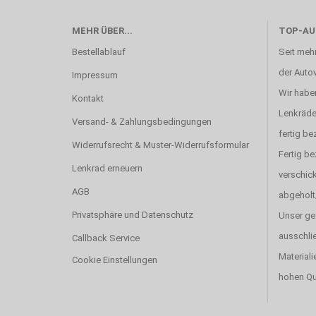
MEHR ÜBER...
TOP-AU
Bestellablauf
Seit mehr
der Autov
Impressum
Wir haben
Kontakt
Lenkräde
Versand- & Zahlungsbedingungen
fertig be
Widerrufsrecht & Muster-Widerrufsformular
Fertig b
Lenkrad erneuern
verschick
AGB
abgeholt
Privatsphäre und Datenschutz
Unser ge
ausschlie
Callback Service
Materiali
Cookie Einstellungen
hohen Qu