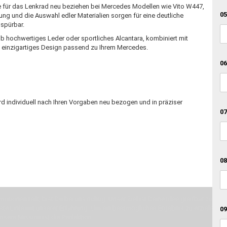
e für das Lenkrad neu beziehen bei Mercedes Modellen wie Vito W447,
05
g und die Auswahl edler Materialien sorgen für eine deutliche
spürbar.
 Ob hochwertiges Leder oder sportliches Alcantara, kombiniert mit
n einzigartiges Design passend zu Ihrem Mercedes.
06
d individuell nach Ihren Vorgaben neu bezogen und in präziser
07
08
otionen teilt, bist Du bei uns richtig. Unser Ziel ist Deine Idee greifbar zu 
erste Linie mit unserer Erfahrung. Um ein bestmögliches Ergebnis zu erzielen, 
09
Unsere Mission ist die Perfektion