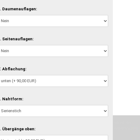
. Daumenauflagen:
. Seitenauflagen:
. Abflachung:
. Nahtform:
machen und Deine Vorstellung in die Tat umzusetzen. Unser Handwerk ist der
verwenden wir hochwertige Materialien und nehmen uns für jeden Arbeitsschritt
. Übergänge oben: