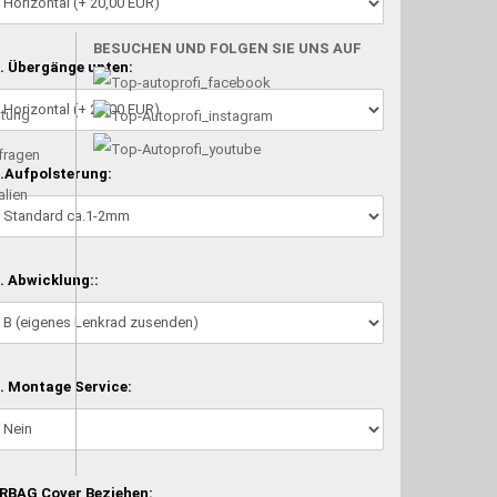
BESUCHEN UND FOLGEN SIE UNS AUF
. Übergänge unten:
atung
nfragen
.Aufpolsterung:
alien
. Abwicklung::
. Montage Service:
RBAG Cover Beziehen: