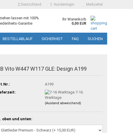
Deutschland
Kundenlogin
Merkzettel
ziehen lassen mit 100%
Ihr Warenkorb
edenheits-Garantie
0,00 EUR
BESTELLABLAUF
SICHERHEIT
FAQ
SUCHEN
B Vito W447 W117 GLE: Design A199
t.Nr.:
A199
eferzeit:
7-16
Werktage
(Ausland abweichend)
. oben und unten: