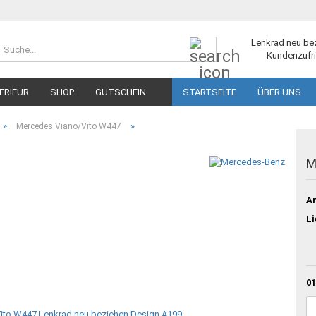
Suche...
Lenkrad neu be
Kundenzufri
ERIEUR
SHOP
GUTSCHEIN
STARTSEITE
ÜBER UNS
»
»
Mercedes Viano/Vito W447
M
Ar
Li
01