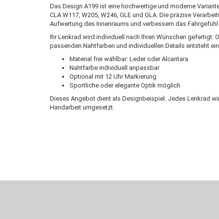
Das Design A199 ist eine hochwertige und moderne Variant
CLA W117, W205, W246, GLE und GLA. Die präzise Verarbeitun
Aufwertung des Innenraums und verbessern das Fahrgefühl 
Ihr Lenkrad wird individuell nach Ihren Wünschen gefertigt.
passenden Nahtfarben und individuellen Details entsteht ei
Material frei wählbar: Leder oder Alcantara
Nahtfarbe individuell anpassbar
Optional mit 12 Uhr Markierung
Sportliche oder elegante Optik möglich
Dieses Angebot dient als Designbeispiel. Jedes Lenkrad wir
Handarbeit umgesetzt.
Wenn Du jemanden suchst der Deine Individualität und Ideen versteht, Deine Em
Motor für Qualität, die Du bei uns erfahren kannst. Dabei behelfen wir uns in 
Zeit. Wie schon Henry Ford sagte: “die Eile ist der größte Feind der Qualität”. 