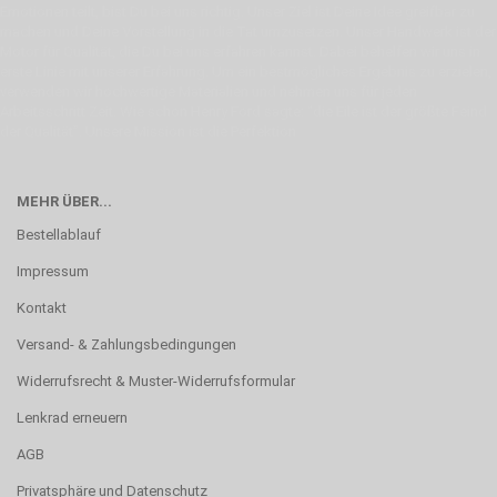
Emotionen teilt, bist Du bei uns richtig. Unser Ziel ist Deine Idee greifbar zu
machen und Deine Vorstellung in die Tat umzusetzen. Unser Handwerk ist der
Motor für Qualität, die Du bei uns erfahren kannst. Dabei behelfen wir uns in
erste Linie mit unserer Erfahrung. Um ein bestmögliches Ergebnis zu erzielen,
verwenden wir hochwertige Materialien und nehmen uns für jeden
Arbeitsschritt Zeit. Wie schon Henry Ford sagte: “die Eile ist der größte Feind
der Qualität”. Unsere Mission ist die Perfektion
MEHR ÜBER...
Bestellablauf
Impressum
Kontakt
Versand- & Zahlungsbedingungen
Widerrufsrecht & Muster-Widerrufsformular
Lenkrad erneuern
AGB
Privatsphäre und Datenschutz