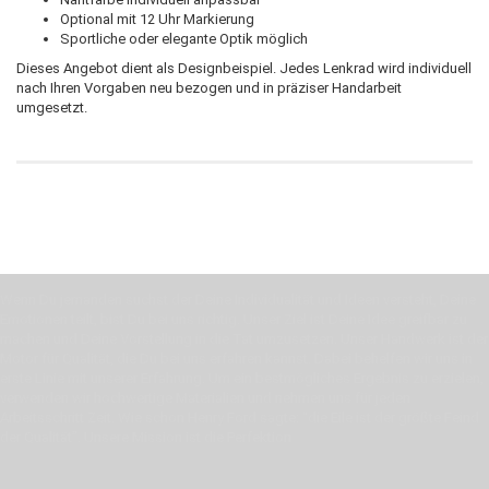
Optional mit 12 Uhr Markierung
Sportliche oder elegante Optik möglich
Dieses Angebot dient als Designbeispiel. Jedes Lenkrad wird individuell
nach Ihren Vorgaben neu bezogen und in präziser Handarbeit
umgesetzt.
Wenn Du jemanden suchst der Deine Individualität und Ideen versteht, Deine
Emotionen teilt, bist Du bei uns richtig. Unser Ziel ist Deine Idee greifbar zu
machen und Deine Vorstellung in die Tat umzusetzen. Unser Handwerk ist der
Motor für Qualität, die Du bei uns erfahren kannst. Dabei behelfen wir uns in
erste Linie mit unserer Erfahrung. Um ein bestmögliches Ergebnis zu erzielen,
verwenden wir hochwertige Materialien und nehmen uns für jeden
Arbeitsschritt Zeit. Wie schon Henry Ford sagte: “die Eile ist der größte Feind
der Qualität”. Unsere Mission ist die Perfektion