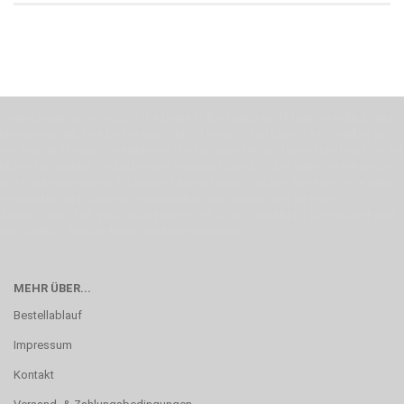
Wenn Du jemanden suchst der Deine Individualität und Ideen versteht, Deine
Emotionen teilt, bist Du bei uns richtig. Unser Ziel ist Deine Idee greifbar zu
machen und Deine Vorstellung in die Tat umzusetzen. Unser Handwerk ist der
Motor für Qualität, die Du bei uns erfahren kannst. Dabei behelfen wir uns in
erste Linie mit unserer Erfahrung. Um ein bestmögliches Ergebnis zu erzielen,
verwenden wir hochwertige Materialien und nehmen uns für jeden
Arbeitsschritt Zeit. Wie schon Henry Ford sagte: “die Eile ist der größte Feind
der Qualität”. Unsere Mission ist die Perfektion
MEHR ÜBER...
Bestellablauf
Impressum
Kontakt