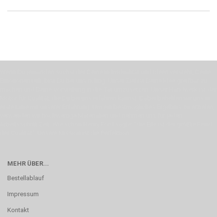
Wenn Du jemanden suchst der Deine Individualität und Ideen versteht, Deine
Emotionen teilt, bist Du bei uns richtig. Unser Ziel ist Deine Idee greifbar zu
machen und Deine Vorstellung in die Tat umzusetzen. Unser Handwerk ist der
Motor für Qualität, die Du bei uns erfahren kannst. Dabei behelfen wir uns in
erste Linie mit unserer Erfahrung. Um ein bestmögliches Ergebnis zu erzielen,
verwenden wir hochwertige Materialien und nehmen uns für jeden
Arbeitsschritt Zeit. Wie schon Henry Ford sagte: “die Eile ist der größte Feind
der Qualität”. Unsere Mission ist die Perfektion
MEHR ÜBER...
Bestellablauf
Impressum
Kontakt