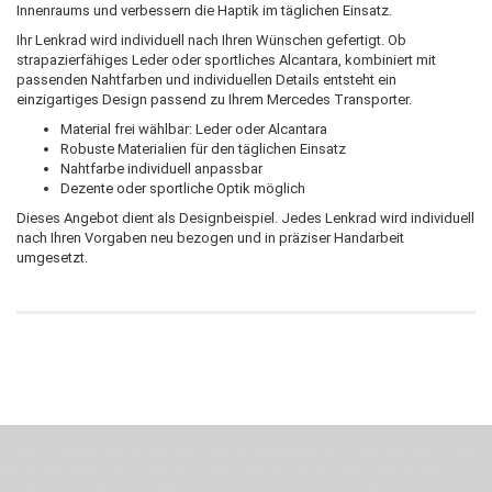
Innenraums und verbessern die Haptik im täglichen Einsatz.
Ihr Lenkrad wird individuell nach Ihren Wünschen gefertigt. Ob
strapazierfähiges Leder oder sportliches Alcantara, kombiniert mit
passenden Nahtfarben und individuellen Details entsteht ein
einzigartiges Design passend zu Ihrem Mercedes Transporter.
Material frei wählbar: Leder oder Alcantara
Robuste Materialien für den täglichen Einsatz
Nahtfarbe individuell anpassbar
Dezente oder sportliche Optik möglich
Dieses Angebot dient als Designbeispiel. Jedes Lenkrad wird individuell
nach Ihren Vorgaben neu bezogen und in präziser Handarbeit
umgesetzt.
Wenn Du jemanden suchst der Deine Individualität und Ideen versteht, Deine
Emotionen teilt, bist Du bei uns richtig. Unser Ziel ist Deine Idee greifbar zu
machen und Deine Vorstellung in die Tat umzusetzen. Unser Handwerk ist der