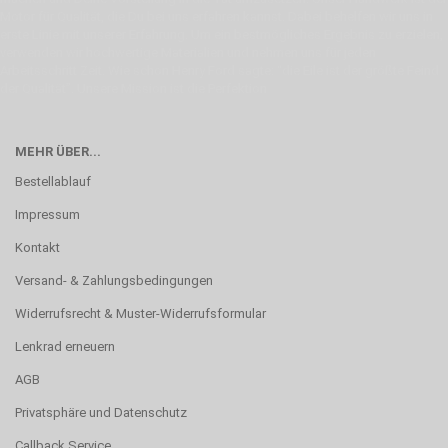
Motor für Qualität, die Du bei uns erfahren kannst. Dabei behelfen wir uns in
erste Linie mit unserer Erfahrung. Um ein bestmögliches Ergebnis zu erzielen,
verwenden wir hochwertige Materialien und nehmen uns für jeden
Arbeitsschritt Zeit. Wie schon Henry Ford sagte: “die Eile ist der größte Feind
der Qualität”. Unsere Mission ist die Perfektion
MEHR ÜBER...
Bestellablauf
Impressum
Kontakt
Versand- & Zahlungsbedingungen
Widerrufsrecht & Muster-Widerrufsformular
Lenkrad erneuern
AGB
Privatsphäre und Datenschutz
Callback Service