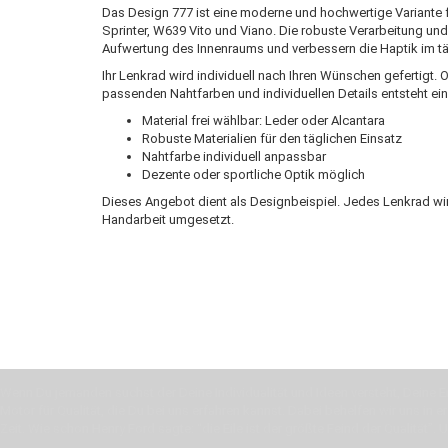
Das Design 777 ist eine moderne und hochwertige Variante
Sprinter, W639 Vito und Viano. Die robuste Verarbeitung und
Aufwertung des Innenraums und verbessern die Haptik im tä
Ihr Lenkrad wird individuell nach Ihren Wünschen gefertigt. 
passenden Nahtfarben und individuellen Details entsteht ei
Material frei wählbar: Leder oder Alcantara
Robuste Materialien für den täglichen Einsatz
Nahtfarbe individuell anpassbar
Dezente oder sportliche Optik möglich
Dieses Angebot dient als Designbeispiel. Jedes Lenkrad wir
Handarbeit umgesetzt.
Wenn Du jemanden suchst der Deine Individualität und Ideen versteht, Deine Em
Motor für Qualität, die Du bei uns erfahren kannst. Dabei behelfen wir uns in 
Zeit. Wie schon Henry Ford sagte: “die Eile ist der größte Feind der Qualität”. 