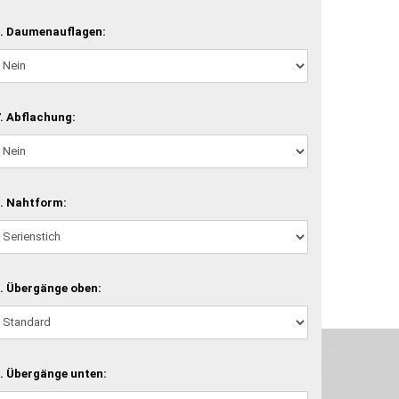
. Daumenauflagen:
. Abflachung:
. Nahtform:
. Übergänge oben:
machen und Deine Vorstellung in die Tat umzusetzen. Unser Handwerk ist der
verwenden wir hochwertige Materialien und nehmen uns für jeden Arbeitsschritt
. Übergänge unten: