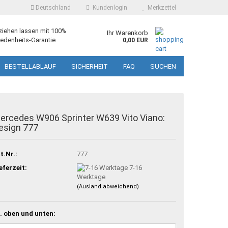
Deutschland
Kundenlogin
Merkzettel
ziehen lassen mit 100%
Ihr Warenkorb
edenheits-Garantie
0,00 EUR
BESTELLABLAUF
SICHERHEIT
FAQ
SUCHEN
ercedes W906 Sprinter W639 Vito Viano:
esign 777
t.Nr.:
777
eferzeit:
7-16
Werktage
(Ausland abweichend)
. oben und unten: