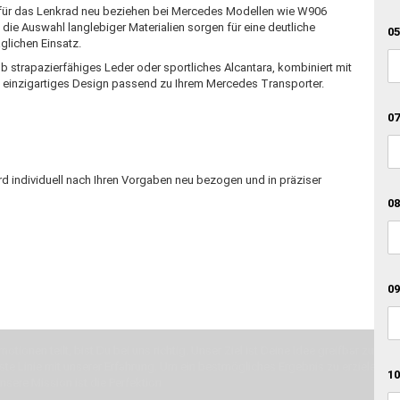
 für das Lenkrad neu beziehen bei Mercedes Modellen wie W906
 die Auswahl langlebiger Materialien sorgen für eine deutliche
05
glichen Einsatz.
Ob strapazierfähiges Leder oder sportliches Alcantara, kombiniert mit
n einzigartiges Design passend zu Ihrem Mercedes Transporter.
07
d individuell nach Ihren Vorgaben neu bezogen und in präziser
08
09
otionen teilt, bist Du bei uns richtig. Unser Ziel ist Deine Idee greifbar zu 
erste Linie mit unserer Erfahrung. Um ein bestmögliches Ergebnis zu erzielen, 
10
Unsere Mission ist die Perfektion