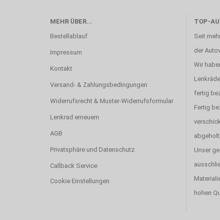
MEHR ÜBER...
TOP-AU
Bestellablauf
Seit mehr
der Autov
Impressum
Wir haben
Kontakt
Lenkräde
Versand- & Zahlungsbedingungen
fertig be
Widerrufsrecht & Muster-Widerrufsformular
Fertig b
Lenkrad erneuern
verschick
AGB
abgeholt
Privatsphäre und Datenschutz
Unser ge
ausschlie
Callback Service
Materiali
Cookie Einstellungen
hohen Qu