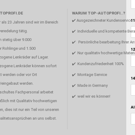
TOPROFI.DE
WARUM TOP-AUTOPROFI..?
11
✔️ Ausgezeichneter Kundenservice
 als 23 Jahren sind wir im Bereich
eredelung tätig.
✔️ Individuelle und kompetente Ber
 stetig über 9.000
✔️ Persönliche bearbeitung Ihrer A
r Rohlinge und 1.500
12
✔️ Nur qualitativ hochwertige Materi
zogene Lenkräder auf Lager.
✔️ Kundenzufriedenheit 100%
ezogene Lenkräder können sofort
t werden oder vor Ort
✔️ Montage Service
14
/eingebaut werden.
✔️ Made in Germany
schultes Fachpersonal arbeitet
✔️ weil wir es können!
ßlich mit Qualitativ hochwertigen
AI
en, dies ist nur ein Teil von unseren
alitetsansprüchen an uns selbst.