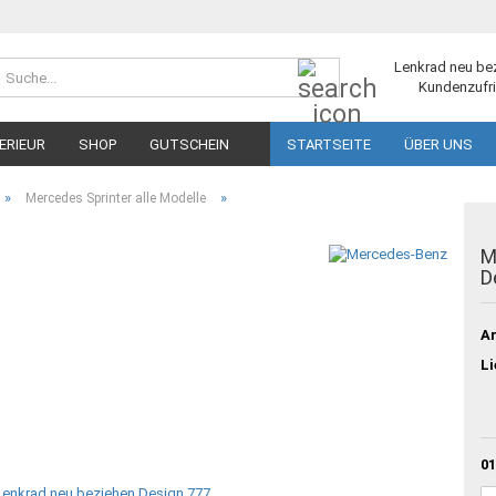
Suche...
Lenkrad neu be
Kundenzufri
ERIEUR
SHOP
GUTSCHEIN
STARTSEITE
ÜBER UNS
»
»
Mercedes Sprinter alle Modelle
M
D
Ar
Li
01