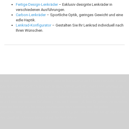
Fertige Design-Lenkräder
– Exklusiv designte Lenkräder in
verschiedenen Ausführungen.
Carbon-Lenkräder
– Sportliche Optik, geringes Gewicht und eine
edle Haptik.
Lenkrad-Konfigurator
– Gestalten Sie Ihr Lenkrad individuell nach
Ihren Wünschen.
Wenn Du jemanden suchst der Deine Individualität und Ideen versteht, Deine
Emotionen teilt, bist Du bei uns richtig. Unser Ziel ist Deine Idee greifbar zu
machen und Deine Vorstellung in die Tat umzusetzen. Unser Handwerk ist der
Motor für Qualität, die Du bei uns erfahren kannst. Dabei behelfen wir uns in
erste Linie mit unserer Erfahrung. Um ein bestmögliches Ergebnis zu erzielen,
verwenden wir hochwertige Materialien und nehmen uns für jeden
Arbeitsschritt Zeit. Wie schon Henry Ford sagte: “die Eile ist der größte Feind
der Qualität”. Unsere Mission ist die Perfektion