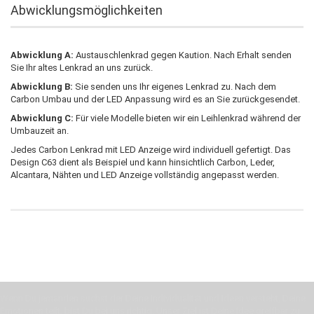
Abwicklungsmöglichkeiten
Abwicklung A:
Austauschlenkrad gegen Kaution. Nach Erhalt senden
Sie Ihr altes Lenkrad an uns zurück.
Abwicklung B:
Sie senden uns Ihr eigenes Lenkrad zu. Nach dem
Carbon Umbau und der LED Anpassung wird es an Sie zurückgesendet.
Abwicklung C:
Für viele Modelle bieten wir ein Leihlenkrad während der
Umbauzeit an.
Jedes Carbon Lenkrad mit LED Anzeige wird individuell gefertigt. Das
Design C63 dient als Beispiel und kann hinsichtlich Carbon, Leder,
Alcantara, Nähten und LED Anzeige vollständig angepasst werden.
Wenn Du jemanden suchst der Deine Individualität und Ideen versteht, Deine
Emotionen teilt, bist Du bei uns richtig. Unser Ziel ist Deine Idee greifbar zu