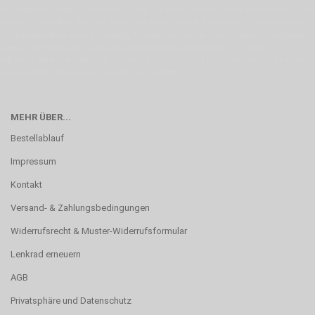
machen und Deine Vorstellung in die Tat umzusetzen. Unser Handwerk ist der
Motor für Qualität, die Du bei uns erfahren kannst. Dabei behelfen wir uns in
erste Linie mit unserer Erfahrung. Um ein bestmögliches Ergebnis zu erzielen,
verwenden wir hochwertige Materialien und nehmen uns für jeden
Arbeitsschritt Zeit. Wie schon Henry Ford sagte: “die Eile ist der größte Feind
der Qualität”. Unsere Mission ist die Perfektion
MEHR ÜBER...
Bestellablauf
Impressum
Kontakt
Versand- & Zahlungsbedingungen
Widerrufsrecht & Muster-Widerrufsformular
Lenkrad erneuern
AGB
Privatsphäre und Datenschutz