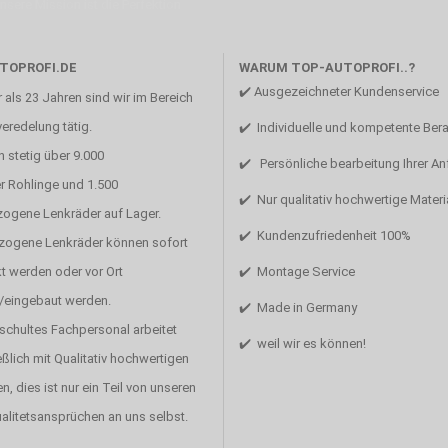
Unsere Mission ist die Perfektion
TOPROFI.DE
WARUM TOP-AUTOPROFI..?
✔️ Ausgezeichneter Kundenservice
 als 23 Jahren sind wir im Bereich
eredelung tätig.
✔️ Individuelle und kompetente Ber
 stetig über 9.000
✔️ Persönliche bearbeitung Ihrer A
r Rohlinge und 1.500
✔️ Nur qualitativ hochwertige Materi
zogene Lenkräder auf Lager.
✔️ Kundenzufriedenheit 100%
ezogene Lenkräder können sofort
t werden oder vor Ort
✔️ Montage Service
/eingebaut werden.
✔️ Made in Germany
schultes Fachpersonal arbeitet
✔️ weil wir es können!
ßlich mit Qualitativ hochwertigen
en, dies ist nur ein Teil von unseren
alitetsansprüchen an uns selbst.