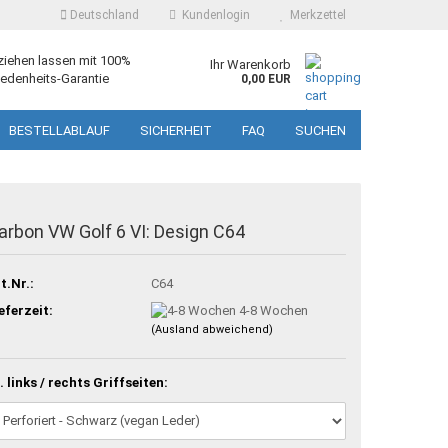
Deutschland
Kundenlogin
Merkzettel
ziehen lassen mit 100%
Ihr Warenkorb
edenheits-Garantie
0,00 EUR
BESTELLABLAUF
SICHERHEIT
FAQ
SUCHEN
arbon VW Golf 6 VI: Design C64
t.Nr.:
C64
eferzeit:
4-8 Wochen
(Ausland abweichend)
. links / rechts Griffseiten: