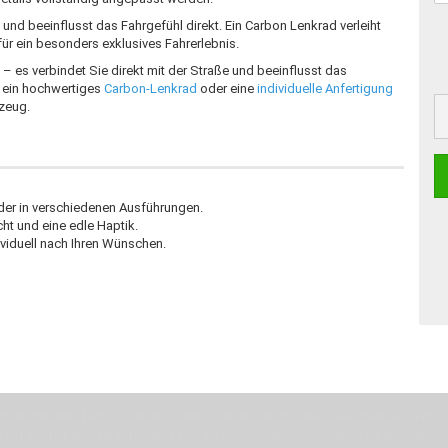
und beeinflusst das Fahrgefühl direkt. Ein Carbon Lenkrad verleiht
r ein besonders exklusives Fahrerlebnis.
– es verbindet Sie direkt mit der Straße und beeinflusst das
, ein hochwertiges
Carbon-Lenkrad
oder eine
individuelle Anfertigung
rzeug.
der in verschiedenen Ausführungen.
ht und eine edle Haptik.
ividuell nach Ihren Wünschen.
otionen teilt, bist Du bei uns richtig. Unser Ziel ist Deine Idee greifbar zu 
erste Linie mit unserer Erfahrung. Um ein bestmögliches Ergebnis zu erzielen, 