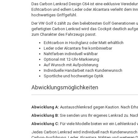
Das Carbon Lenkrad Design C64 ist eine exklusive Veredelu
Echtcarbon und edlem Leder oder Alcantara verleiht dem Inn
hochwertiges Griffgefühl.
Der VW Golf 6 zählt zu den beliebtesten Golf Generationen u
gefertigten Carbon Lenkrad wird das Cockpit deutlich aufg
zum Charakter des Fahrzeugs passt.
Echtcarbon in Hochglanz oder Matt erhältlich
Leder oder Alcantara frei kombinierbar
Nahtfarben individuell wählbar
Optional mit 12-Uhr-Markierung
Auf Wunsch mit Aufpolsterung
Individuelle Handarbeit nach Kundenwunsch
Sportliche und hochwertige Optik
Abwicklungsmöglichkeiten
Abwicklung A:
Austauschlenkrad gegen Kaution. Nach Erhalt
Abwicklung B:
Sie senden uns Ihr eigenes Lenkrad zu. Na
Abwicklung C:
Für viele Modelle bieten wir ein Leihlenkra
Jedes Carbon Lenkrad wird individuell nach Kundenwunsch ge
Carbon-Ausführung, Leder, Alcantara, Nähten und weiteren D