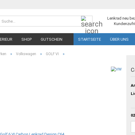
Suche...
Lenkrad neu be
Kundenzufri
ERIEUR
SHOP
GUTSCHEIN
STARTSEITE
ÜBER UNS
»
»
»
rken
Volkswagen
GOLF VI
C
Ar
Li
02