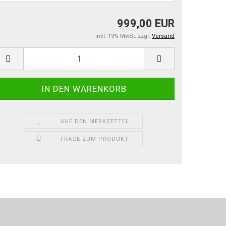
999,00 EUR
inkl. 19% MwSt. zzgl.
Versand
AUF DEN MERKZETTEL
FRAGE ZUM PRODUKT
machen und Deine Vorstellung in die Tat umzusetzen. Unser Handwerk ist der
verwenden wir hochwertige Materialien und nehmen uns für jeden Arbeitsschritt