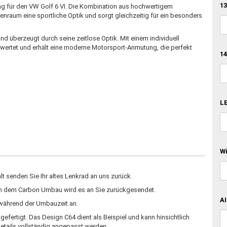
13
ng für den VW Golf 6 VI. Die Kombination aus hochwertigem
enraum eine sportliche Optik und sorgt gleichzeitig für ein besonders
nd überzeugt durch seine zeitlose Optik. Mit einem individuell
ewertet und erhält eine moderne Motorsport-Anmutung, die perfekt
14
LE
W
 senden Sie Ihr altes Lenkrad an uns zurück.
ch dem Carbon Umbau wird es an Sie zurückgesendet.
AI
d während der Umbauzeit an.
fertigt. Das Design C64 dient als Beispiel und kann hinsichtlich
etails vollständig angepasst werden.