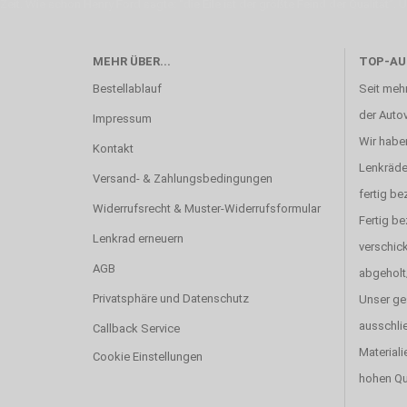
Zeit. Wie schon Henry Ford sagte: “die Eile ist der größte Feind der Qualität”. 
MEHR ÜBER...
TOP-AU
Bestellablauf
Seit mehr
der Autov
Impressum
Wir haben
Kontakt
Lenkräde
Versand- & Zahlungsbedingungen
fertig be
Widerrufsrecht & Muster-Widerrufsformular
Fertig b
Lenkrad erneuern
verschick
AGB
abgeholt
Privatsphäre und Datenschutz
Unser ge
ausschlie
Callback Service
Materiali
Cookie Einstellungen
hohen Qu