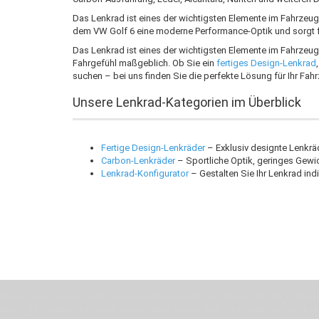
Das Lenkrad ist eines der wichtigsten Elemente im Fahrzeug 
dem VW Golf 6 eine moderne Performance-Optik und sorgt fü
Das Lenkrad ist eines der wichtigsten Elemente im Fahrzeug 
Fahrgefühl maßgeblich. Ob Sie ein
fertiges Design-Lenkrad
suchen – bei uns finden Sie die perfekte Lösung für Ihr Fah
Unsere Lenkrad-Kategorien im Überblick
Fertige Design-Lenkräder
– Exklusiv designte Lenkrä
Carbon-Lenkräder
– Sportliche Optik, geringes Gewic
Lenkrad-Konfigurator
– Gestalten Sie Ihr Lenkrad ind
Wenn Du jemanden suchst der Deine Individualität und Ideen versteht, Deine Em
Motor für Qualität, die Du bei uns erfahren kannst. Dabei behelfen wir uns in 