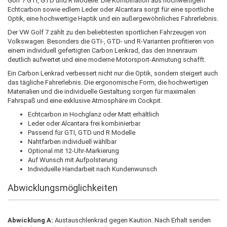
Golf 7 GTI, GTD und R Modelle. Die Kombination aus hochwertigem
Echtcarbon sowie edlem Leder oder Alcantara sorgt für eine sportliche
Optik, eine hochwertige Haptik und ein außergewöhnliches Fahrerlebnis.
Der VW Golf 7 zählt zu den beliebtesten sportlichen Fahrzeugen von
Volkswagen. Besonders die GTI-, GTD- und R-Varianten profitieren von
einem individuell gefertigten Carbon Lenkrad, das den Innenraum
deutlich aufwertet und eine moderne Motorsport-Anmutung schafft.
Ein Carbon Lenkrad verbessert nicht nur die Optik, sondern steigert auch
das tägliche Fahrerlebnis. Die ergonomische Form, die hochwertigen
Materialien und die individuelle Gestaltung sorgen für maximalen
Fahrspaß und eine exklusive Atmosphäre im Cockpit.
Echtcarbon in Hochglanz oder Matt erhältlich
Leder oder Alcantara frei kombinierbar
Passend für GTI, GTD und R Modelle
Nahtfarben individuell wählbar
Optional mit 12-Uhr-Markierung
Auf Wunsch mit Aufpolsterung
Individuelle Handarbeit nach Kundenwunsch
Abwicklungsmöglichkeiten
Abwicklung A:
Austauschlenkrad gegen Kaution. Nach Erhalt senden