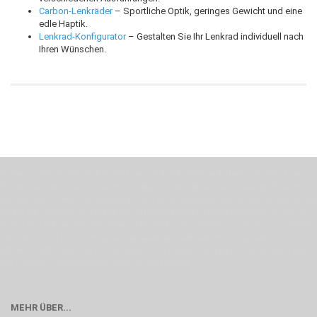
Carbon-Lenkräder
– Sportliche Optik, geringes Gewicht und eine
edle Haptik.
Lenkrad-Konfigurator
– Gestalten Sie Ihr Lenkrad individuell nach
Ihren Wünschen.
Wenn Du jemanden suchst der Deine Individualität und Ideen versteht, Deine
Emotionen teilt, bist Du bei uns richtig. Unser Ziel ist Deine Idee greifbar zu
machen und Deine Vorstellung in die Tat umzusetzen. Unser Handwerk ist der
Motor für Qualität, die Du bei uns erfahren kannst. Dabei behelfen wir uns in
erste Linie mit unserer Erfahrung. Um ein bestmögliches Ergebnis zu erzielen,
verwenden wir hochwertige Materialien und nehmen uns für jeden
Arbeitsschritt Zeit. Wie schon Henry Ford sagte: “die Eile ist der größte Feind
der Qualität”. Unsere Mission ist die Perfektion
MEHR ÜBER...