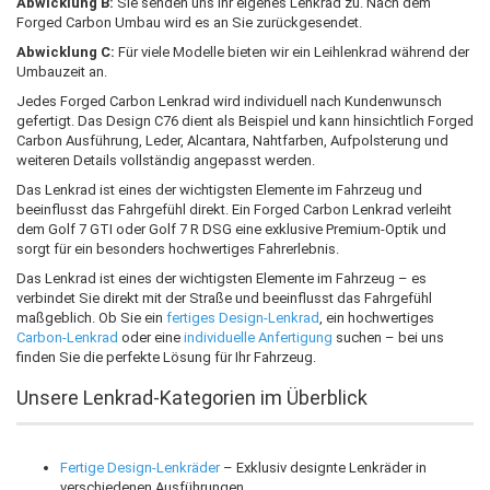
Abwicklung B:
Sie senden uns Ihr eigenes Lenkrad zu. Nach dem
Forged Carbon Umbau wird es an Sie zurückgesendet.
Abwicklung C:
Für viele Modelle bieten wir ein Leihlenkrad während der
Umbauzeit an.
Jedes Forged Carbon Lenkrad wird individuell nach Kundenwunsch
gefertigt. Das Design C76 dient als Beispiel und kann hinsichtlich Forged
Carbon Ausführung, Leder, Alcantara, Nahtfarben, Aufpolsterung und
weiteren Details vollständig angepasst werden.
Das Lenkrad ist eines der wichtigsten Elemente im Fahrzeug und
beeinflusst das Fahrgefühl direkt. Ein Forged Carbon Lenkrad verleiht
dem Golf 7 GTI oder Golf 7 R DSG eine exklusive Premium-Optik und
sorgt für ein besonders hochwertiges Fahrerlebnis.
Das Lenkrad ist eines der wichtigsten Elemente im Fahrzeug – es
verbindet Sie direkt mit der Straße und beeinflusst das Fahrgefühl
maßgeblich. Ob Sie ein
fertiges Design-Lenkrad
, ein hochwertiges
Carbon-Lenkrad
oder eine
individuelle Anfertigung
suchen – bei uns
finden Sie die perfekte Lösung für Ihr Fahrzeug.
Unsere Lenkrad-Kategorien im Überblick
Fertige Design-Lenkräder
– Exklusiv designte Lenkräder in
verschiedenen Ausführungen.