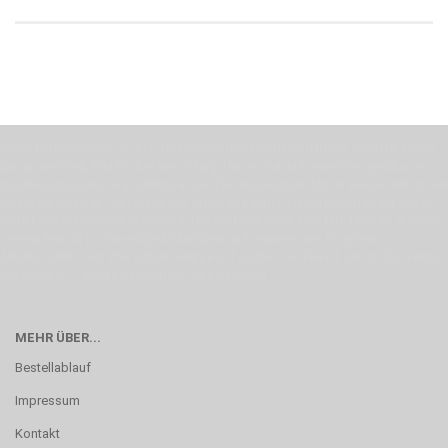
Wenn Du jemanden suchst der Deine Individualität und Ideen versteht, Deine
Emotionen teilt, bist Du bei uns richtig. Unser Ziel ist Deine Idee greifbar zu
machen und Deine Vorstellung in die Tat umzusetzen. Unser Handwerk ist der
Motor für Qualität, die Du bei uns erfahren kannst. Dabei behelfen wir uns in
erste Linie mit unserer Erfahrung. Um ein bestmögliches Ergebnis zu erzielen,
verwenden wir hochwertige Materialien und nehmen uns für jeden
Arbeitsschritt Zeit. Wie schon Henry Ford sagte: “die Eile ist der größte Feind
der Qualität”. Unsere Mission ist die Perfektion
MEHR ÜBER...
Bestellablauf
Impressum
Kontakt