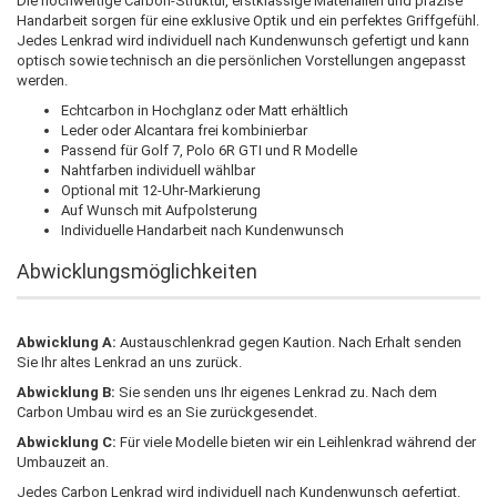
Die hochwertige Carbon-Struktur, erstklassige Materialien und präzise
Handarbeit sorgen für eine exklusive Optik und ein perfektes Griffgefühl.
Jedes Lenkrad wird individuell nach Kundenwunsch gefertigt und kann
optisch sowie technisch an die persönlichen Vorstellungen angepasst
werden.
Echtcarbon in Hochglanz oder Matt erhältlich
Leder oder Alcantara frei kombinierbar
Passend für Golf 7, Polo 6R GTI und R Modelle
Nahtfarben individuell wählbar
Optional mit 12-Uhr-Markierung
Auf Wunsch mit Aufpolsterung
Individuelle Handarbeit nach Kundenwunsch
Abwicklungsmöglichkeiten
Abwicklung A:
Austauschlenkrad gegen Kaution. Nach Erhalt senden
Sie Ihr altes Lenkrad an uns zurück.
Abwicklung B:
Sie senden uns Ihr eigenes Lenkrad zu. Nach dem
Carbon Umbau wird es an Sie zurückgesendet.
Abwicklung C:
Für viele Modelle bieten wir ein Leihlenkrad während der
Umbauzeit an.
Jedes Carbon Lenkrad wird individuell nach Kundenwunsch gefertigt.