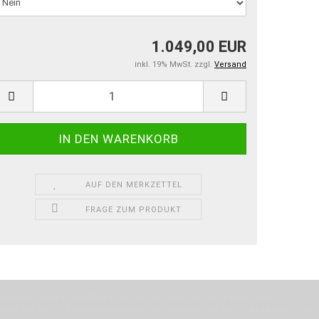
1.049,00 EUR
inkl. 19% MwSt. zzgl.
Versand
AUF DEN MERKZETTEL
FRAGE ZUM PRODUKT
machen und Deine Vorstellung in die Tat umzusetzen. Unser Handwerk ist der
verwenden wir hochwertige Materialien und nehmen uns für jeden Arbeitsschritt