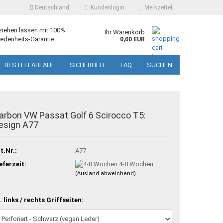
Deutschland
Kundenlogin
Merkzettel
ziehen lassen mit 100%
Ihr Warenkorb
edenheits-Garantie
0,00 EUR
BESTELLABLAUF
SICHERHEIT
FAQ
SUCHEN
arbon VW Passat Golf 6 Scirocco T5:
esign A77
t.Nr.:
A77
eferzeit:
4-8 Wochen
(Ausland abweichend)
. links / rechts Griffseiten: