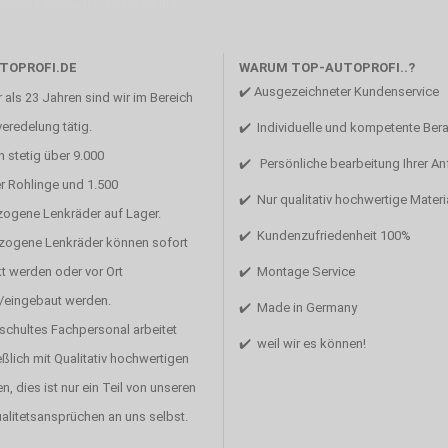
Unsere Mission ist die Perfektion
TOPROFI.DE
WARUM TOP-AUTOPROFI..?
✔️ Ausgezeichneter Kundenservice
 als 23 Jahren sind wir im Bereich
eredelung tätig.
✔️ Individuelle und kompetente Ber
 stetig über 9.000
✔️ Persönliche bearbeitung Ihrer A
r Rohlinge und 1.500
✔️ Nur qualitativ hochwertige Materi
zogene Lenkräder auf Lager.
✔️ Kundenzufriedenheit 100%
ezogene Lenkräder können sofort
t werden oder vor Ort
✔️ Montage Service
/eingebaut werden.
✔️ Made in Germany
schultes Fachpersonal arbeitet
✔️ weil wir es können!
ßlich mit Qualitativ hochwertigen
en, dies ist nur ein Teil von unseren
alitetsansprüchen an uns selbst.