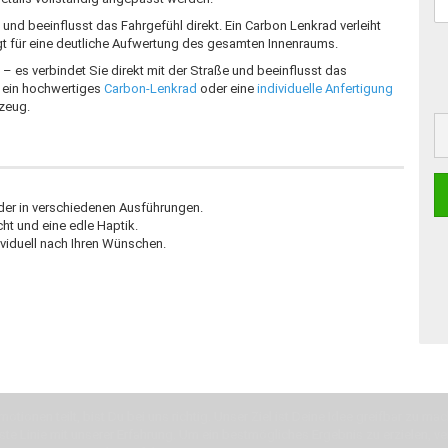
und beeinflusst das Fahrgefühl direkt. Ein Carbon Lenkrad verleiht
t für eine deutliche Aufwertung des gesamten Innenraums.
– es verbindet Sie direkt mit der Straße und beeinflusst das
, ein hochwertiges
Carbon-Lenkrad
oder eine
individuelle Anfertigung
rzeug.
der in verschiedenen Ausführungen.
ht und eine edle Haptik.
ividuell nach Ihren Wünschen.
otionen teilt, bist Du bei uns richtig. Unser Ziel ist Deine Idee greifbar zu 
erste Linie mit unserer Erfahrung. Um ein bestmögliches Ergebnis zu erzielen, 