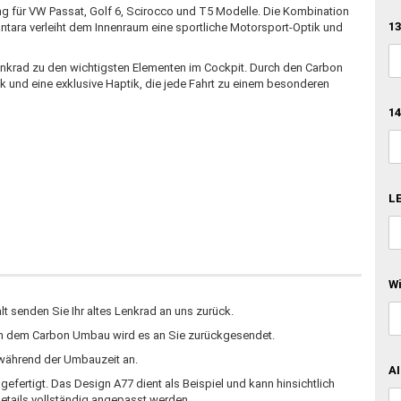
ng für VW Passat, Golf 6, Scirocco und T5 Modelle. Die Kombination
13
tara verleiht dem Innenraum eine sportliche Motorsport-Optik und
nkrad zu den wichtigsten Elementen im Cockpit. Durch den Carbon
und eine exklusive Haptik, die jede Fahrt zu einem besonderen
14
LE
W
 senden Sie Ihr altes Lenkrad an uns zurück.
ch dem Carbon Umbau wird es an Sie zurückgesendet.
d während der Umbauzeit an.
AI
fertigt. Das Design A77 dient als Beispiel und kann hinsichtlich
etails vollständig angepasst werden.