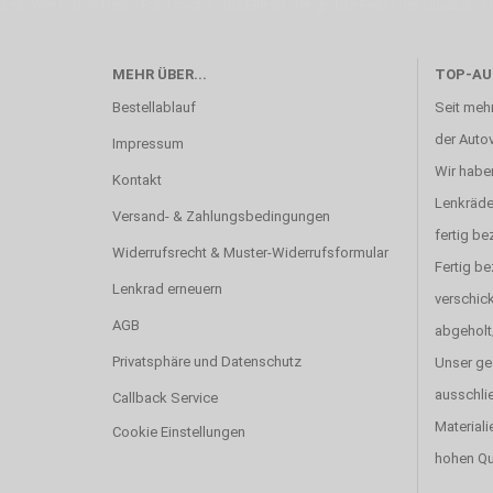
Zeit. Wie schon Henry Ford sagte: “die Eile ist der größte Feind der Qualität”. 
MEHR ÜBER...
TOP-AU
Bestellablauf
Seit mehr
der Autov
Impressum
Wir haben
Kontakt
Lenkräde
Versand- & Zahlungsbedingungen
fertig be
Widerrufsrecht & Muster-Widerrufsformular
Fertig b
Lenkrad erneuern
verschick
AGB
abgeholt
Privatsphäre und Datenschutz
Unser ge
ausschlie
Callback Service
Materiali
Cookie Einstellungen
hohen Qu