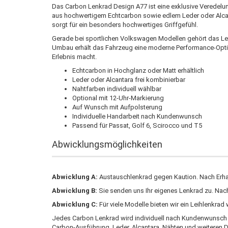
Das Carbon Lenkrad Design A77 ist eine exklusive Veredelu
aus hochwertigem Echtcarbon sowie edlem Leder oder Alcan
sorgt für ein besonders hochwertiges Griffgefühl.
Gerade bei sportlichen Volkswagen Modellen gehört das Le
Umbau erhält das Fahrzeug eine moderne Performance-Optik 
Erlebnis macht.
Echtcarbon in Hochglanz oder Matt erhältlich
Leder oder Alcantara frei kombinierbar
Nahtfarben individuell wählbar
Optional mit 12-Uhr-Markierung
Auf Wunsch mit Aufpolsterung
Individuelle Handarbeit nach Kundenwunsch
Passend für Passat, Golf 6, Scirocco und T5
Abwicklungsmöglichkeiten
Abwicklung A:
Austauschlenkrad gegen Kaution. Nach Erhalt
Abwicklung B:
Sie senden uns Ihr eigenes Lenkrad zu. Na
Abwicklung C:
Für viele Modelle bieten wir ein Leihlenkra
Jedes Carbon Lenkrad wird individuell nach Kundenwunsch ge
Carbon-Ausführung, Leder, Alcantara, Nähten und weiteren D