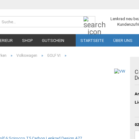
Suche...
Lenkrad neu be
Kundenzufri
ERIEUR
SHOP
GUTSCHEIN
STARTSEITE
ÜBER UNS
»
»
»
rken
Volkswagen
GOLF VI
C
D
Ar
Li
02