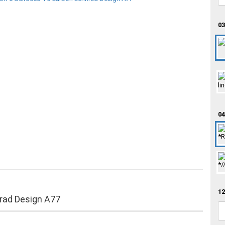
03
04
12
rad Design A77