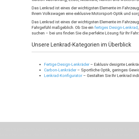
Das Lenkrad ist eines der wichtigsten Elemente im Fahrzeug 
Ihrem Volkswagen eine exklusive Motorsport-Optik und sorg
Das Lenkrad ist eines der wichtigsten Elemente im Fahrzeug 
Fahrgefühl maßgeblich. Ob Sie ein
fertiges Design-Lenkrad
suchen – bei uns finden Sie die perfekte Lösung für Ihr Fah
Unsere Lenkrad-Kategorien im Überblick
Fertige Design-Lenkräder
– Exklusiv designte Lenkrä
Carbon-Lenkräder
– Sportliche Optik, geringes Gewic
Lenkrad-Konfigurator
– Gestalten Sie Ihr Lenkrad ind
Wenn Du jemanden suchst der Deine Individualität und Ideen versteht, Deine Em
Motor für Qualität, die Du bei uns erfahren kannst. Dabei behelfen wir uns in 